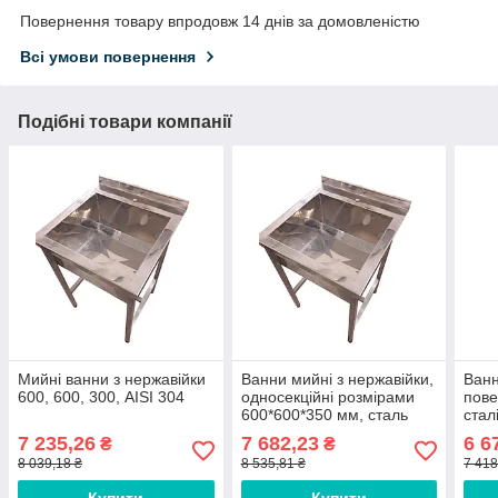
Повернення товару впродовж 14 днів за домовленістю
Всі умови повернення
Подібні товари компанії
Мийні ванни з нержавійки
Ванни мийні з нержавійки,
Ванн
600, 600, 300, AISI 304
односекційні розмірами
пове
600*600*350 мм, сталь
стал
AISI 304
розм
7 235,26
7 682,23
6 6
₴
₴
AISI
8 039,18 ₴
8 535,81 ₴
7 418
Купити
Купити