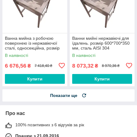
Ванна мийна з робочою
Ванни мийні нержавіючі для
поверхнею із нержавіючої
їдалень. розмір 600*700*350
сталі, односекційна, розмір
мм, сталь AISI 304
600*700*350 мм, AISI 430
В наявності
В наявності
6 676,56
8 073,32
₴
₴
7 418,40 ₴
8 970,36 ₴
Купити
Купити
Показати ще
Про нас
100% позитивних з 6 відгуків за рік
Працює з 21.09.2016