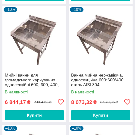
–10%
–10%
Мийні ванни для
Ванна мийна нержавіюча,
громадського харчування
односекційна 600*600*400
односекційні 600, 600, 400,
сталь AISI 304
AISI 430
В наявності
В наявності
6 844,17
8 073,32
₴
₴
7 604,63 ₴
8 970,36 ₴
Купити
Купити
–10%
–10%