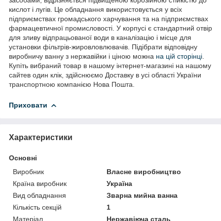
кислот і лугів. Це обладнання використовується у всіх
підприємствах громадського харчування та на підприємствах
фармацевтичної промисловості. У корпусі є стандартний отвір
для зливу відпрацьованої води в каналізацію і місце для
установки фільтрів-жировловлювачів. Підібрати відповідну
виробничу ванну з нержавійки і ціною можна
на цій сторінці
.
Купіть вибраний товар в нашому інтернет-магазині на нашому
сайтев один клік, здійснюємо Доставку в усі області України
транспортною компанією Нова Пошта.
Приховати
Характеристики
Основні
Виробник
Власне виробництво
Країна виробник
Україна
Вид обладнання
Зварна мийна ванна
Кількість секцій
1
Матеріал
Нержавіюча сталь