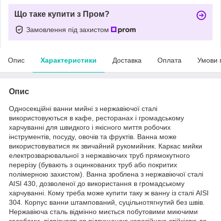
Що таке купити з Пром?
Замовлення під захистом
Опис
Характеристики
Доставка
Оплата
Умови 
Опис
Односекційні ванни мийні з нержавіючої сталі
використовуються в кафе, ресторанах і громадському
харчуванні для швидкого і якісного миття робочих
інструментів, посуду, овочів та фруктів. Ванна може
використовуватися як звичайний рукомийник. Каркас мийки
електрозварювальної з нержавіючих труб прямокутного
перерізу (бувають з оцинкованих труб або покритих
полімерною захистом). Ванна зроблена з нержавіючої сталі
AISI 430, дозволеної до використання в громадському
харчуванні. Кому треба може купити таку ж ванну із сталі AISI
304. Корпус ванни штампований, суцільнотягнутий без швів.
Нержавіюча сталь відмінно миється побутовими миючими
засобами, відрізняється підвищеною корозійною стійкістю до