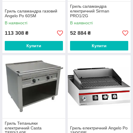
Гриль саламандра
Гриль саламандра газовий
електричний Sirman
Angelo Po 60SM
PRO1/2G
В наявності
В наявності
113 308
52 884
₴
₴
Купити
Купити
Гриль Тепаньяки
електричний Casta
Гриль електричний Angelo Po
TEP3/140E.
1N0GRE