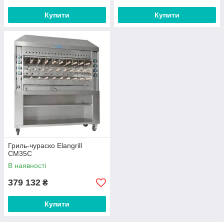
Купити
Купити
Гриль-чураско Elangrill
CM35C
В наявності
379 132
₴
Купити