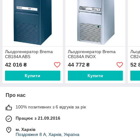
Льодогенератор Brema
Льодогенератор Brema
Льод
CB184A ABS
CB184A INOX
CB2
42 016
44 772
52 
₴
₴
Купити
Купити
Про нас
100% позитивних з 6 відгуків за рік
Працює з 21.09.2016
м. Харків
Поздовжня 8 А, Харків, Україна