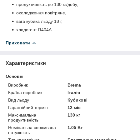
продуктивність до 130 кг/добу,
охолодження повітряне,
вага кубика льоду 18 г,
хладогент R404A
Приховати
Характеристики
Основні
Виробник
Brema
Країна виробник
Італія
Вид льоду
Кубикові
Гарантійний термін
12 міс
Максимальна
130 кг
продуктивність
Номінальна споживана
1.05 Вт
потужність
Тип управління
Електронно-механічне