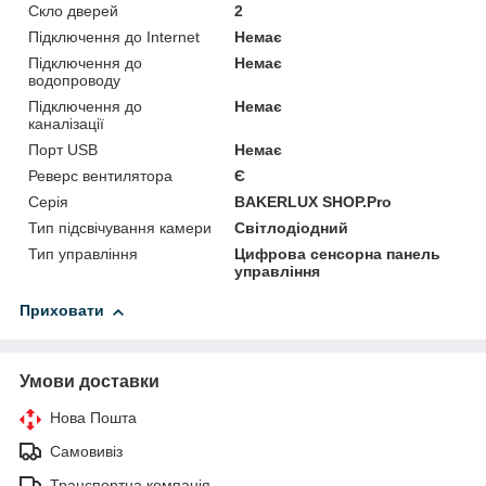
Скло дверей
2
Підключення до Internet
Немає
Підключення до
Немає
водопроводу
Підключення до
Немає
каналізації
Порт USB
Немає
Реверс вентилятора
Є
Серія
BAKERLUX SHOP.Pro
Тип підсвічування камери
Світлодіодний
Тип управління
Цифрова сенсорна панель
управління
Приховати
Умови доставки
Нова Пошта
Самовивіз
Транспортна компанія