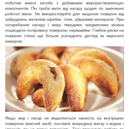
побутові миючі засоби з добавками жирорастворяющих
компонентів. Піч треба мити від нагару щодня по закінченні
робочої зміни. Не використовуйте для чищення поверхні від
забруднень металеві скребки, сітки, абразивні матеріали. При
соскребании нагару і жиру твердими предметами можна
пошкодити поліровану поверхню нержавійки. Глибокі риски на
поверхні стінок ще більше ускладнять догляд за жарочної
камерою.
Якщо жир і нагар не видаляються нанесіть на внутрішню
поверхню миючий засіб, поставте всередину миску з водою і
увімкніть піч на повну потужність. Таку процедуру робити до