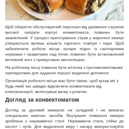
Щоб оберегти обслуговуючий персонал від ураження струмом
високої напруги корпус конвектомата повинен бути
заземлений. У процесі приготування страв у жарочної камері
утворюється велика кількість гарячого повітря і пари. Щоб
забезпечити робоче місце кухаря згідно із санітарними
нормами і правилами над піччю повинен бути встановлений
витяжний зонт з примусовою вентиляцією.
На робочому місці повинна бути аптечка з противоожоговыми
препаратами для надання першої медичної допомоги.
Організація робочого місця має бути такою, щоб кухар міг у
будь-який час швидко відключити конвектомати від
електроенергії, витягнувши вилку з розетки.
Догляд за конвектоматом
Догляд за духовий камерою не складний і не вимагає
спеціальних миючих засобів. Внутрішня поверхня камери
зроблена з нержавіючої сталі. Нержавіюча сталь стійка до
кислот і лугів. Для видалення жиру і нагару використовуйте