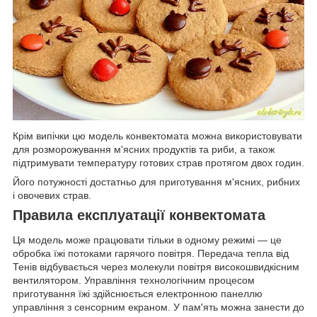
Крім випічки цю модель конвектомата можна використовувати
для розморожування м'ясних продуктів та риби, а також
підтримувати температуру готових страв протягом двох годин.
Його потужності достатньо для приготування м'ясних, рибних
і овочевих страв.
Правила експлуатації конвектомата
Ця модель може працювати тільки в одному режимі — це
обробка їжі потоками гарячого повітря. Передача тепла від
Тенів відбувається через молекули повітря високошвидкісним
вентилятором. Управління технологічним процесом
приготування їжі здійснюється електронною панеллю
управління з сенсорним екраном. У пам'ять можна занести до