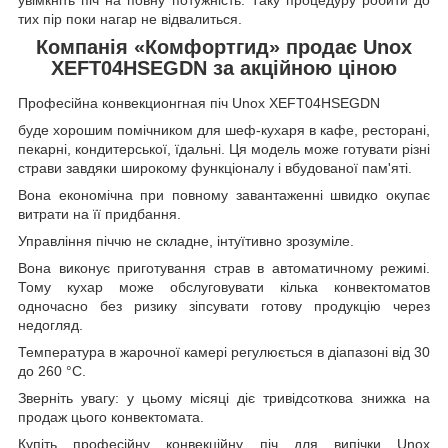
тих пір поки нагар не відвалиться.
Компанія «Комфортгид» продає Unox
XEFT04HSEGDN за акційною ціною
Професійна конвекционгная піч Unox XEFT04HSEGDN
буде хорошим помічником для шеф-кухаря в кафе, ресторані,
пекарні, кондитерської, їдальні. Ця модель може готувати різні
страви завдяки широкому функціоналу і вбудованої пам'яті.
Вона економічна при повному завантаженні швидко окупає
витрати на її придбання.
Управління піччю не складне, інтуїтивно зрозуміле.
Вона виконує приготування страв в автоматичному режимі.
Тому кухар може обслуговувати кілька конвектоматов
одночасно без ризику зіпсувати готову продукцію через
недогляд.
Температура в жарочної камері регулюється в діапазоні від 30
до 260 °C.
Зверніть увагу: у цьому місяці діє тривідсоткова знижка на
продаж цього конвектомата.
Купіть професійну конвекційну піч для випічки Unox