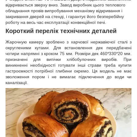
відкривається зверху вниз. Завод виробник цього теплового
обладнання провів випробування механізму відкривання і
закривання дверей на стенді, і гарантує його безперебійну
роботу на весь час експлуатації конвекційної печі.
Короткий перелік технічних деталей
Жарочную камеру зроблено з харчової нержавіючої сталі з
округленими кутами. Для встановлення дек передбачені
чотири напрямні з кроком 75 мм. Розміри дек 460*330*20 мм.
призначені для випічки хлібобулочних виробів. При
виникненні необхідності готувати інші страви треба купити
гастроємкості потрібної глибини окремо. Ця модель не має
зволоження пором і не вимагає підключення до води чи
каналізації.