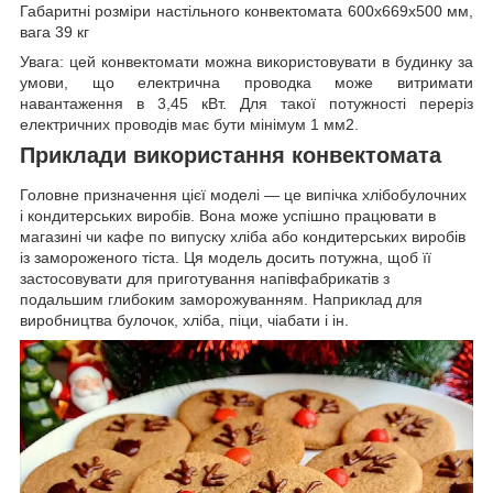
Габаритні розміри настільного конвектомата 600x669x500 мм,
вага 39 кг
Увага: цей конвектомати можна використовувати в будинку за
умови, що електрична проводка може витримати
навантаження в 3,45 кВт. Для такої потужності переріз
електричних проводів має бути мінімум 1 мм
2
.
Приклади використання конвектомата
Головне призначення цієї моделі — це випічка хлібобулочних
і кондитерських виробів. Вона може успішно працювати в
магазині чи кафе по випуску хліба або кондитерських виробів
із замороженого тіста. Ця модель досить потужна, щоб її
застосовувати для приготування напівфабрикатів з
подальшим глибоким заморожуванням. Наприклад для
виробництва булочок, хліба, піци, чіабати і ін.