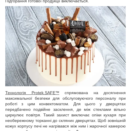
Підгорання готової продукції виключається.
Технологія Protek.SAFE™
спрямована на досягнення
максимальної безпеки для обслуговуючого персоналу при
роботі з цим конвектоматом. Для цього у дверцятах
передбачено подвійне засклення, де між стеклами вільно
циркулює повітря. Такий захист виключає опіки кухаря при
необережному торканні до скляних дверцятах. Щоб зовнішній
кожух корпусу печі не нагрівався між ним і жарочної камерою