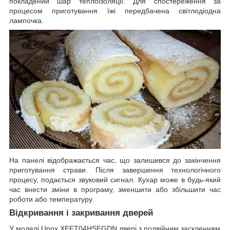
покладений шар теплоізоляції. Для спостереження за
процесом приготування їжі передбачена світлодіодна
лампочка.
На панелі відображається час, що залишився до закінчення
приготування страви. Після завершення технологічного
процесу, подається звуковий сигнал. Кухар може в будь-який
час внести зміни в програму, зменшити або збільшити час
роботи або температуру.
Відкривання і закривання дверей
У моделі Unox XEFT04HSEGDN двері з подвійним заскленням