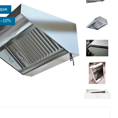
одаж
–10%