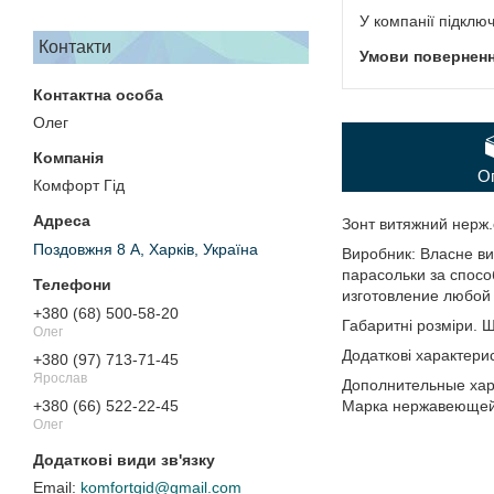
У компанії підклю
Контакти
Олег
О
Комфорт Гід
Зонт витяжний нерж
Поздовжня 8 А, Харків, Україна
Виробник: Власне ви
парасольки за спос
изготовление любой 
+380 (68) 500-58-20
Габаритні розміри. 
Олег
Додаткові характери
+380 (97) 713-71-45
Ярослав
Дополнительные хара
+380 (66) 522-22-45
Марка нержавеющей с
Олег
komfortgid@gmail.com