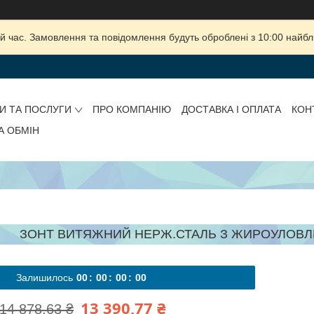
й час. Замовлення та повідомлення будуть оброблені з 10:00 найбли
И ТА ПОСЛУГИ
ПРО КОМПАНІЮ
ДОСТАВКА І ОПЛАТА
КОН
А ОБМІН
ЗОНТ ВИТЯЖНИЙ НЕРЖ.СТАЛЬ З ЖИРОУЛОВЛ
Залишилось
0
0
0
0
0
0
0
0
13 390,77 ₴
14 878,63 ₴