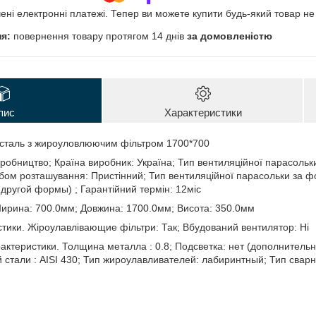
чені електронні платежі. Тепер ви можете купити будь-який товар н
повернення товару протягом 14 днів
за домовленістю
пис
Характеристики
.сталь з жироуловлюючим фільтром 1700*700
робництво; Країна виробник: Україна; Тип вентиляційної парасольки
обом розташування: Пристінний; Тип вентиляційної парасольки за
другой формы) ; Гарантійний термін: 12міс
Ширина: 700.0мм; Довжина: 1700.0мм; Висота: 350.0мм
стики. Жіроулавлівающие фільтри: Так; Вбудований вентилятор: Ні
ктеристики. Толщина металла : 0.8; Подсветка: нет (дополнительна
тали : AISI 430; Тип жироулавливателей: лабиринтный; Тип сварн