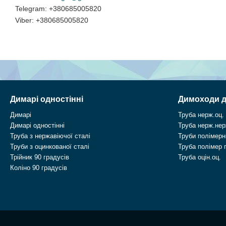
+380685005820
+380685005820
Димарі одностінні
Димоходи д
Димарі
Труба нерж.оц.
Димарі одностінні
Труба нерж.нер
Труба з нержавіючої сталі
Труби полімерні
Труби з оцинкованої сталі
Труба полімер 
Трійник 90 градусів
Труба оцін.оц.
Коліно 90 градусів