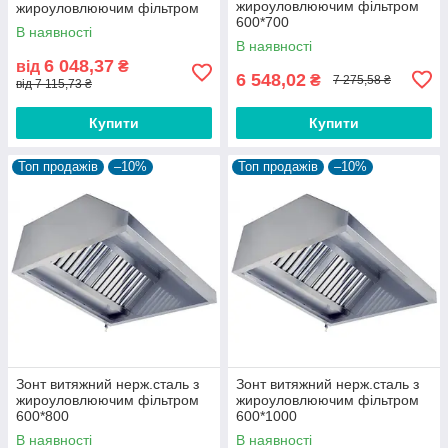
жироуловлюючим фільтром
жироуловлюючим фільтром
600*700
В наявності
В наявності
6 048,37
від
₴
6 548,02
₴
7 275,58 ₴
від 7 115,73 ₴
Купити
Купити
Топ продажів
–10%
Топ продажів
–10%
Зонт витяжний нерж.сталь з
Зонт витяжний нерж.сталь з
жироуловлюючим фільтром
жироуловлюючим фільтром
600*800
600*1000
В наявності
В наявності