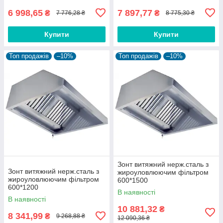
6 998,65
7 897,77
₴
₴
7 776,28 ₴
8 775,30 ₴
Купити
Купити
Топ продажів
–10%
Топ продажів
–10%
Зонт витяжний нерж.сталь з
Зонт витяжний нерж.сталь з
жироуловлюючим фільтром
жироуловлюючим фільтром
600*1500
600*1200
В наявності
В наявності
10 881,32
₴
8 341,99
₴
9 268,88 ₴
12 090,36 ₴