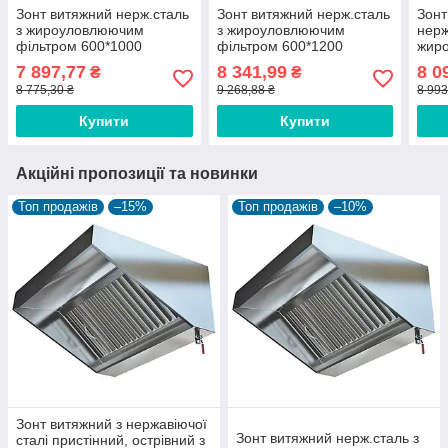
Зонт витяжний нерж.сталь
Зонт витяжний нерж.сталь
Зонт
з жироуловлюючим
з жироуловлюючим
нерж
фільтром 600*1000
фільтром 600*1200
жир
філь
7 897,77
8 341,99
8 0
₴
₴
8 775,30 ₴
9 268,88 ₴
8 993
Купити
Купити
Акційні пропозиції та новинки
Топ продажів
–15%
Топ продажів
–10%
Зонт витяжний з нержавіючої
Зонт витяжний нерж.сталь з
сталі пристінний, острівний з