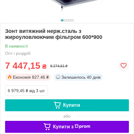
Зонт витяжний нерж.сталь з
жироуловлюючим фільтром 600*900
В наявності
Опт і роздріб
7 447,15
₴
8 274,61 ₴
Економія
827.46 ₴
Залишилось
40 днів
6 979,45 ₴
від 3 шт.
Купити
або
Купити з