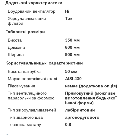
Додаткові характеристики
Вбудований вентилятор
Ні
Жіроулавлівающие
Так
фільтри
Габаритні розміри
Висота
350 мм
Довжина
600 мм
Ширина
900 мм
Користувальницькі характеристики
Висота патрубка
50 мм
Марка нержавіючої сталі
AISI 430
Підсвічування
немає (додаткова опція)
Тип вентиляційного
Прямокутний (можливе
парасольки за формою
виготовлення будь-якої
іншої форми)
Тип жироулавливателей
лабіринтовий
Тип зварного шва
аргонодугового
Товщина металу
0.8