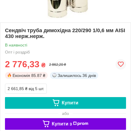
Сендвіч труба димохідна 220/290 1/0,6 мм AISI
430 нерж.нерж.
В наявності
Опт і роздріб
2 776,33
₴
2 862,20 ₴
Економія
85.87 ₴
Залишилось
36 днів
2 661,85 ₴
від 5 шт.
Купити
або
Купити з