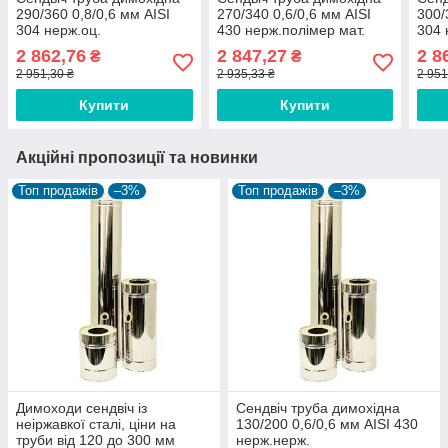
290/360 0,8/0,6 мм AISI
270/340 0,6/0,6 мм AISI
300/
304 нерж.оц.
430 нерж.полімер мат.
304 
2 862,76
2 847,27
2 8
₴
₴
2 951,30 ₴
2 935,33 ₴
2 951
Купити
Купити
Акційні пропозиції та новинки
Топ продажів
–3%
Топ продажів
–3%
Димоходи сендвіч із
Сендвіч труба димохідна
неіржавкої сталі, ціни на
130/200 0,6/0,6 мм AISI 430
труби від 120 до 300 мм
нерж.нерж.