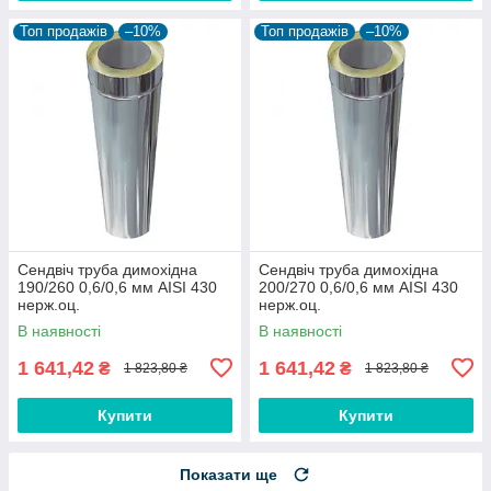
Топ продажів
–10%
Топ продажів
–10%
Сендвіч труба димохідна
Сендвіч труба димохідна
190/260 0,6/0,6 мм AISI 430
200/270 0,6/0,6 мм AISI 430
нерж.оц.
нерж.оц.
В наявності
В наявності
1 641,42
1 641,42
₴
₴
1 823,80 ₴
1 823,80 ₴
Купити
Купити
Показати ще