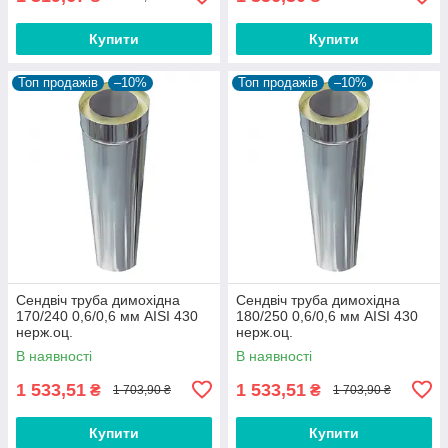
Купити
Купити
Топ продажів
–10%
Топ продажів
–10%
Сендвіч труба димохідна
Сендвіч труба димохідна
170/240 0,6/0,6 мм AISI 430
180/250 0,6/0,6 мм AISI 430
нерж.оц.
нерж.оц.
В наявності
В наявності
1 533,51
1 533,51
₴
₴
1 703,90 ₴
1 703,90 ₴
Купити
Купити