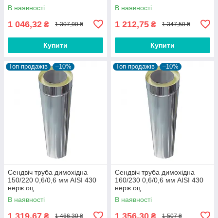
В наявності
В наявності
1 046,32
1 212,75
₴
₴
1 307,90 ₴
1 347,50 ₴
Купити
Купити
Топ продажів
–10%
Топ продажів
–10%
Сендвіч труба димохідна
Сендвіч труба димохідна
150/220 0,6/0,6 мм AISI 430
160/230 0,6/0,6 мм AISI 430
нерж.оц.
нерж.оц.
В наявності
В наявності
1 319,67
1 356,30
₴
₴
1 466,30 ₴
1 507 ₴