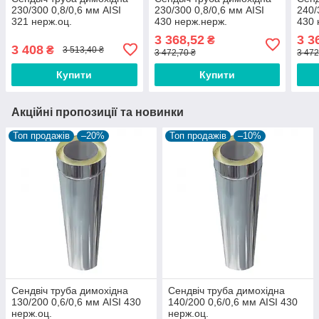
230/300 0,8/0,6 мм AISI
230/300 0,8/0,6 мм AISI
240/
321 нерж.оц.
430 нерж.нерж.
430 
3 368,52
3 3
₴
3 408
₴
3 513,40 ₴
3 472,70 ₴
3 472
Купити
Купити
Акційні пропозиції та новинки
Топ продажів
–20%
Топ продажів
–10%
Сендвіч труба димохідна
Сендвіч труба димохідна
130/200 0,6/0,6 мм AISI 430
140/200 0,6/0,6 мм AISI 430
нерж.оц.
нерж.оц.