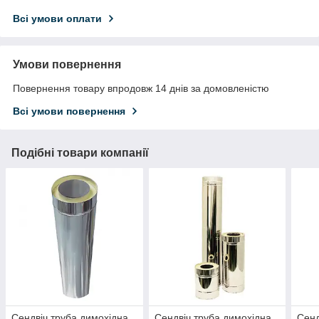
Всі умови оплати
Умови повернення
Повернення товару впродовж 14 днів за домовленістю
Всі умови повернення
Подібні товари компанії
Сендвіч труба димохідна
Сендвіч труба димохідна
Сенд