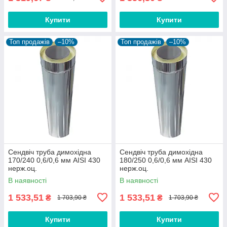
Купити
Купити
Топ продажів
–10%
Топ продажів
–10%
Сендвіч труба димохідна
Сендвіч труба димохідна
170/240 0,6/0,6 мм AISI 430
180/250 0,6/0,6 мм AISI 430
нерж.оц.
нерж.оц.
В наявності
В наявності
1 533,51
1 533,51
₴
₴
1 703,90 ₴
1 703,90 ₴
Купити
Купити