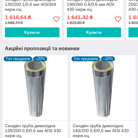
130/200 1/0,6 мм AISI304
190/260 0,6/0,6 мм AISI
200/
нерж.оц.
430 нерж.оц.
430 
1 618,64
1 641,42
1 6
₴
₴
1 668,70 ₴
1 823,80 ₴
1 823
Купити
Купити
Акційні пропозиції та новинки
Топ продажів
–20%
Топ продажів
–10%
Сендвіч труба димохідна
Сендвіч труба димохідна
130/200 0,6/0,6 мм AISI 430
140/200 0,6/0,6 мм AISI 430
нерж.оц.
нерж.оц.