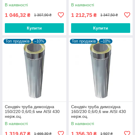
В наявності
В наявності
1 046,32
1 212,75
₴
₴
1 307,90 ₴
1 347,50 ₴
Купити
Купити
Топ продажів
–10%
Топ продажів
–10%
Сендвіч труба димохідна
Сендвіч труба димохідна
150/220 0,6/0,6 мм AISI 430
160/230 0,6/0,6 мм AISI 430
нерж.оц.
нерж.оц.
В наявності
В наявності
1 319,67
1 356,30
₴
₴
1 466,30 ₴
1 507 ₴