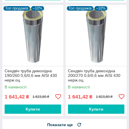
Топ продажів
–10%
Топ продажів
–10%
Сендвіч труба димохідна
Сендвіч труба димохідна
190/260 0,6/0,6 мм AISI 430
200/270 0,6/0,6 мм AISI 430
нерж.оц.
нерж.оц.
В наявності
В наявності
1 641,42
1 641,42
₴
₴
1 823,80 ₴
1 823,80 ₴
Купити
Купити
Показати ще