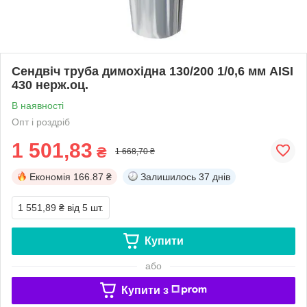
Сендвіч труба димохідна 130/200 1/0,6 мм AISI
430 нерж.оц.
В наявності
Опт і роздріб
1 501,83
₴
1 668,70 ₴
Економія
166.87 ₴
Залишилось
37 днів
1 551,89 ₴
від 5 шт.
Купити
або
Купити з