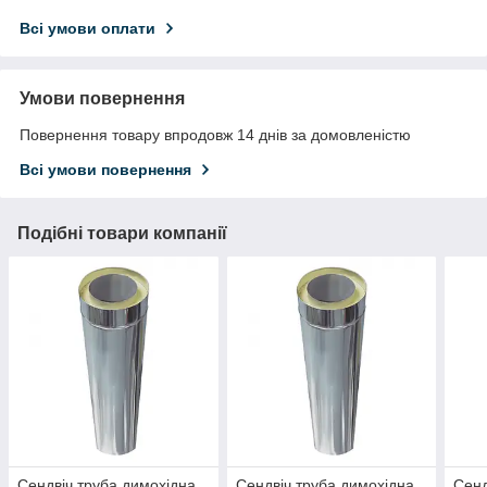
Всі умови оплати
Умови повернення
Повернення товару впродовж 14 днів за домовленістю
Всі умови повернення
Подібні товари компанії
Сендвіч труба димохідна
Сендвіч труба димохідна
Сенд