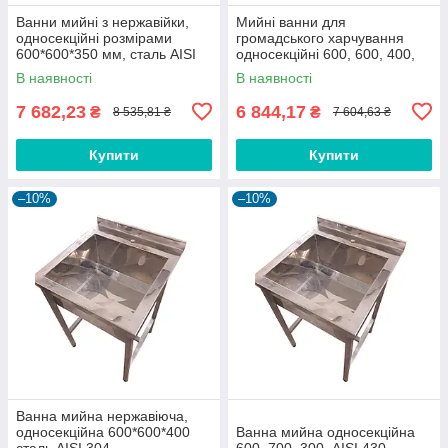
Ванни мийні з нержавійки,
Мийні ванни для
односекційні розмірами
громадського харчування
600*600*350 мм, сталь AISI
односекційні 600, 600, 400,
304
AISI 430
В наявності
В наявності
7 682,23
6 844,17
₴
₴
8 535,81 ₴
7 604,63 ₴
Купити
Купити
–10%
–10%
Ванна мийна нержавіюча,
односекційна 600*600*400
Ванна мийна односекційна
сталь AISI 304
600, 700, 300, AISI 430