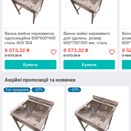
Ванна мийна нержавіюча,
Ванни мийні нержавіючі
Ванн
односекційна 600*600*400
для їдалень. розмір
розм
сталь AISI 304
600*700*350 мм, сталь
600*
AISI 304
AISI
8 073,32
8 073,32
8 5
₴
₴
8 970,36 ₴
8 970,36 ₴
9 466
Купити
Купити
Акційні пропозиції та новинки
Топ продажів
–10%
–10%