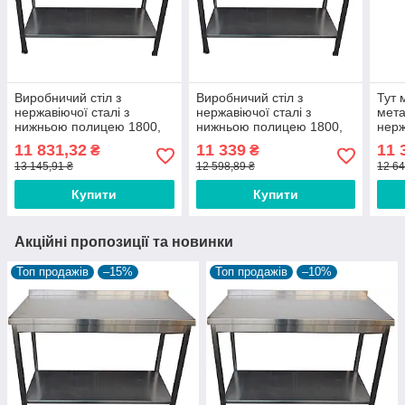
Виробничий стіл з
Виробничий стіл з
Тут 
нержавіючої сталі з
нержавіючої сталі з
мета
нижньою полицею 1800,
нижньою полицею 1800,
нерж
700, AISI 304
800, AISI 430
нижн
11 831,32
11 339
11 
₴
₴
500,
13 145,91 ₴
12 598,89 ₴
12 64
Купити
Купити
Акційні пропозиції та новинки
Топ продажів
–15%
Топ продажів
–10%