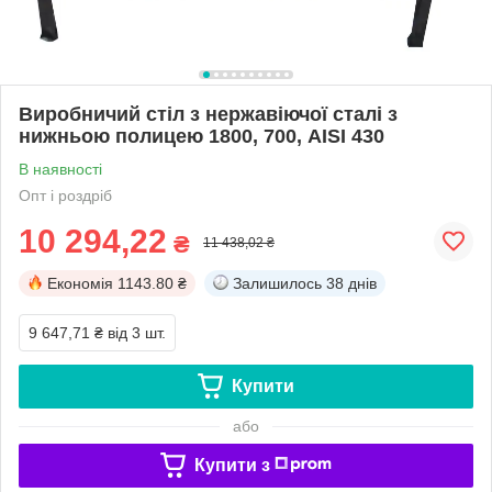
Виробничий стіл з нержавіючої сталі з
нижньою полицею 1800, 700, AISI 430
В наявності
Опт і роздріб
10 294,22
₴
11 438,02 ₴
Економія
1143.80 ₴
Залишилось
38 днів
9 647,71 ₴
від 3 шт.
Купити
або
Купити з