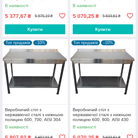
В наявності
В наявності
5 377,67
5 070,25
₴
₴
5 975,19 ₴
5 633,61 ₴
Купити
Купити
Топ продажів
–10%
Топ продажів
–10%
Виробничий стіл з
Виробничий стіл з
нержавіючої сталі з нижньою
нержавіючої сталі з нижньою
полицею 600, 700, AISI 304
полицею 600, 800, AISI 430
В наявності
В наявності
5 807,62
5 070,25
₴
₴
6 452,91 ₴
5 633,61 ₴