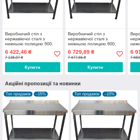
Виробничий стіл з
Виробничий стіл з
Виро
нержавіючої сталі з
нержавіючої сталі з
нерж
нижньою полицею 900,
нижньою полицею 900,
ниж
700, AISI 430
800, AISI 430
700,
6 422,46
6 729,89
6 9
₴
₴
7 136,07 ₴
7 477,66 ₴
7 683
Купити
Купити
Акційні пропозиції та новинки
Топ продажів
–15%
Топ продажів
–10%