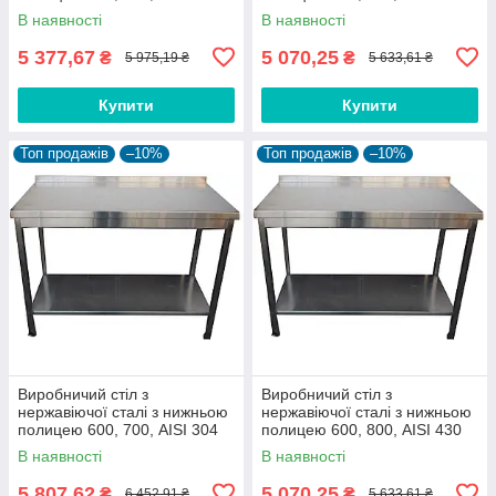
В наявності
В наявності
5 377,67
5 070,25
₴
₴
5 975,19 ₴
5 633,61 ₴
Купити
Купити
Топ продажів
–10%
Топ продажів
–10%
Виробничий стіл з
Виробничий стіл з
нержавіючої сталі з нижньою
нержавіючої сталі з нижньою
полицею 600, 700, AISI 304
полицею 600, 800, AISI 430
В наявності
В наявності
5 807,62
5 070,25
₴
₴
6 452,91 ₴
5 633,61 ₴