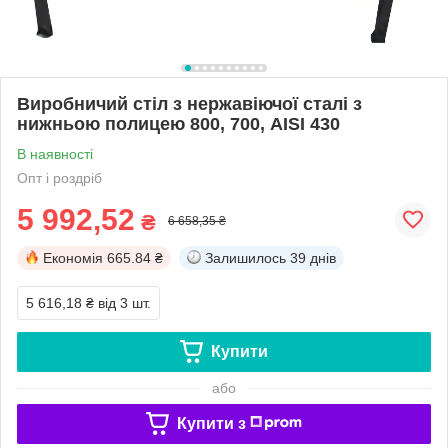
Виробничий стіл з нержавіючої сталі з
нижньою полицею 800, 700, AISI 430
В наявності
Опт і роздріб
5 992,52
₴
6 658,35 ₴
Економія
665.84 ₴
Залишилось
39 днів
5 616,18 ₴
від 3 шт.
Купити
або
Купити з