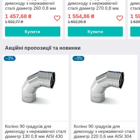
димоходу з нержавіючої
димоходу з нержавіючої
димо
сталі діаметр 260 0,8 мм
сталі діаметр 270 0,8 мм
стал
AISI 304
AISI 304
AISI
1 457,68
1 554,86
1 5
₴
₴
1 502,77 ₴
1 602,95 ₴
1 639
Купити
Купити
Акційні пропозиції та новинки
–3%
–3%
Коліно 90 градусів для
Коліно 90 градусів для
димоходу з нержавіючої сталі
димоходу з нержавіючої сталі
діаметр 130 0,8 мм AISI 430
діаметр 220 0,6 мм AISI 304