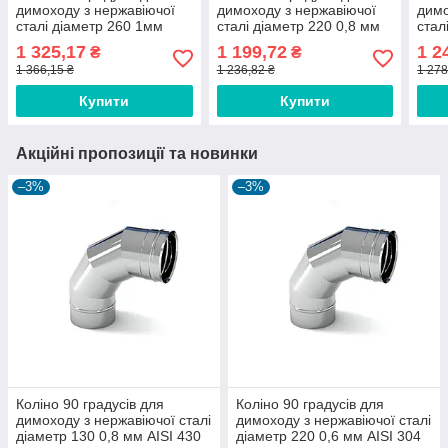
димоходу з нержавіючої
димоходу з нержавіючої
димо
сталі діаметр 260 1мм
сталі діаметр 220 0,8 мм
стал
AISI 430
AISI 304
AISI
1 325,17
1 199,72
1 2
₴
₴
1 366,15 ₴
1 236,82 ₴
1 278
Купити
Купити
Акційні пропозиції та новинки
–3%
–3%
Коліно 90 градусів для
Коліно 90 градусів для
димоходу з нержавіючої сталі
димоходу з нержавіючої сталі
діаметр 130 0,8 мм AISI 430
діаметр 220 0,6 мм AISI 304