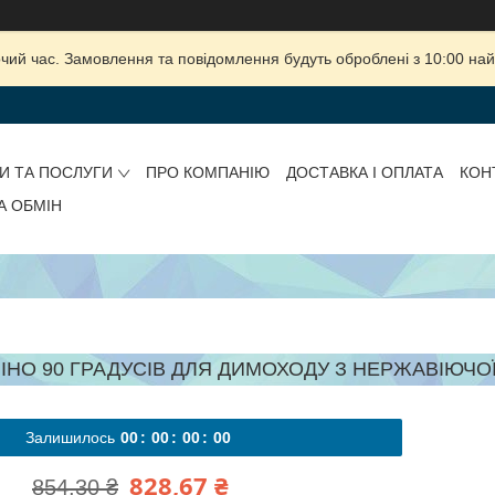
очий час. Замовлення та повідомлення будуть оброблені з 10:00 най
И ТА ПОСЛУГИ
ПРО КОМПАНІЮ
ДОСТАВКА І ОПЛАТА
КОН
А ОБМІН
ІНО 90 ГРАДУСІВ ДЛЯ ДИМОХОДУ З НЕРЖАВІЮЧОЇ С
Залишилось
0
0
0
0
0
0
0
0
828,67 ₴
854,30 ₴