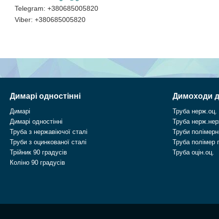
+380685005820
+380685005820
Димарі одностінні
Димоходи д
Димарі
Труба нерж.оц.
Димарі одностінні
Труба нерж.нер
Труба з нержавіючої сталі
Труби полімерні
Труби з оцинкованої сталі
Труба полімер 
Трійник 90 градусів
Труба оцін.оц.
Коліно 90 градусів