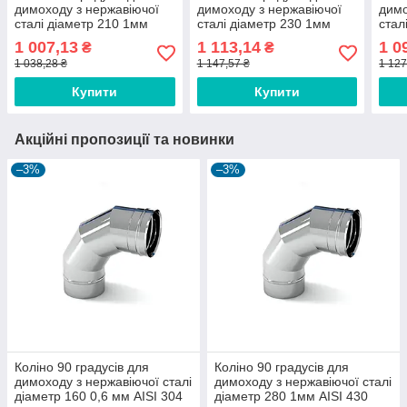
димоходу з нержавіючої
димоходу з нержавіючої
димо
сталі діаметр 210 1мм
сталі діаметр 230 1мм
стал
AISI 430
AISI 430
AISI
1 007,13
1 113,14
1 0
₴
₴
1 038,28 ₴
1 147,57 ₴
1 127
Купити
Купити
Акційні пропозиції та новинки
–3%
–3%
Коліно 90 градусів для
Коліно 90 градусів для
димоходу з нержавіючої сталі
димоходу з нержавіючої сталі
діаметр 160 0,6 мм AISI 304
діаметр 280 1мм AISI 430