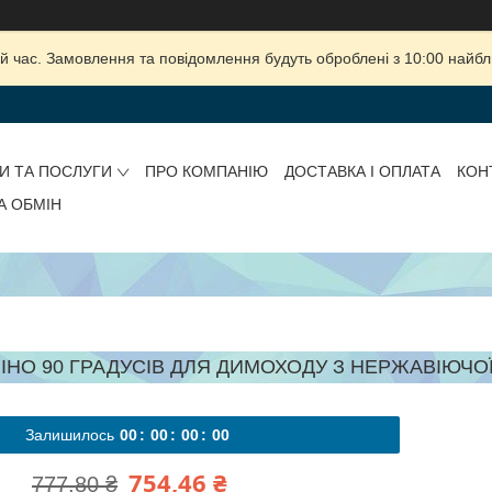
й час. Замовлення та повідомлення будуть оброблені з 10:00 найбли
И ТА ПОСЛУГИ
ПРО КОМПАНІЮ
ДОСТАВКА І ОПЛАТА
КОН
А ОБМІН
ІНО 90 ГРАДУСІВ ДЛЯ ДИМОХОДУ З НЕРЖАВІЮЧОЇ С
Залишилось
0
0
0
0
0
0
0
0
754,46 ₴
777,80 ₴