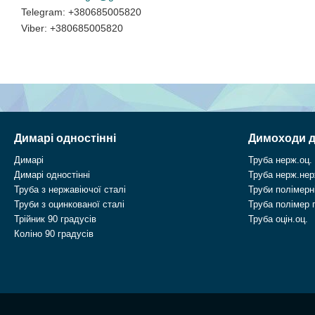
+380685005820
+380685005820
Димарі одностінні
Димоходи д
Димарі
Труба нерж.оц.
Димарі одностінні
Труба нерж.нер
Труба з нержавіючої сталі
Труби полімерні
Труби з оцинкованої сталі
Труба полімер 
Трійник 90 градусів
Труба оцін.оц.
Коліно 90 градусів