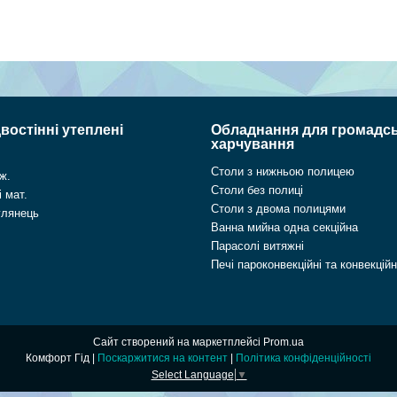
востінні утеплені
Обладнання для громадс
харчування
Столи з нижньою полицею
ж.
Столи без полиці
 мат.
Столи з двома полицями
глянець
Ванна мийна одна секційна
Парасолі витяжні
Печі пароконвекційні та конвекційн
Сайт створений на маркетплейсі
Prom.ua
Комфорт Гід |
Поскаржитися на контент
|
Політика конфіденційності
Select Language
▼