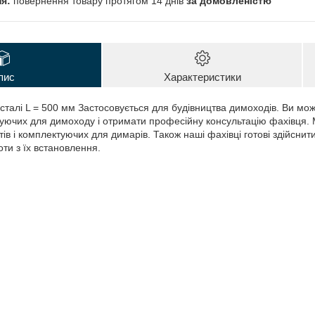
повернення товару протягом 14 днів
за домовленістю
пис
Характеристики
 сталі L = 500 мм Застосовується для будівництва димоходів. Ви мо
туючих для димоходу і отримати професійну консультацію фахівця.
в і комплектуючих для димарів. Також наші фахівці готові здійснити
ти з їх встановлення.