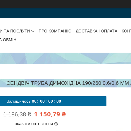
И ТА ПОСЛУГИ
ПРО КОМПАНІЮ
ДОСТАВКА І ОПЛАТА
КОН
А ОБМІН
СЕНДВІЧ ТРУБА ДИМОХІДНА 190/260 0,6/0,6 ММ
Залишилось
0
0
0
0
0
0
0
0
1 150,79 ₴
1 186,38 ₴
Показати оптові ціни