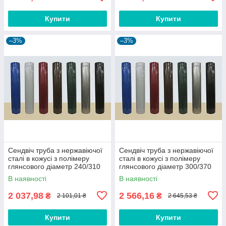
Купити
Купити
–3%
–3%
Сендвіч труба з нержавіючої
Сендвіч труба з нержавіючої
сталі в кожусі з полімеру
сталі в кожусі з полімеру
глянсового діаметр 240/310
глянсового діаметр 300/370
0,8/0,6 мм AISI 321
0,8/0,6 мм AISI 321
В наявності
В наявності
2 037,98
2 566,16
₴
₴
2 101,01 ₴
2 645,53 ₴
Купити
Купити