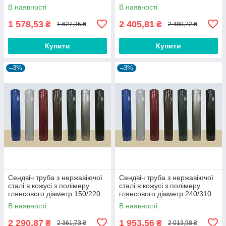
1/0,6 мм AISI 304
0,8/0,6 мм AISI 430
В наявності
В наявності
1 578,53
2 405,81
₴
₴
1 627,35 ₴
2 480,22 ₴
Купити
Купити
–3%
–3%
Сендвіч труба з нержавіючої
Сендвіч труба з нержавіючої
сталі в кожусі з полімеру
сталі в кожусі з полімеру
глянсового діаметр 150/220
глянсового діаметр 240/310
1/0,6 мм AISI 430
1/0,6 мм AISI 304
В наявності
В наявності
2 290,87
1 953,56
₴
₴
2 361,73 ₴
2 013,98 ₴