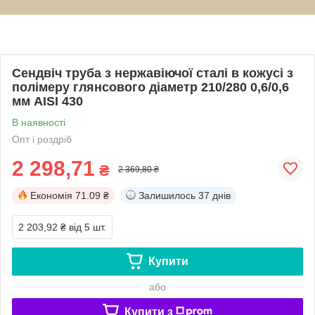
Сендвіч труба з нержавіючої сталі в кожусі з
полімеру глянсового діаметр 210/280 0,6/0,6
мм AISI 430
В наявності
Опт і роздріб
2 298,71
₴
2 369,80 ₴
Економія
71.09 ₴
Залишилось
37 днів
2 203,92 ₴
від 5 шт.
Купити
або
Купити з