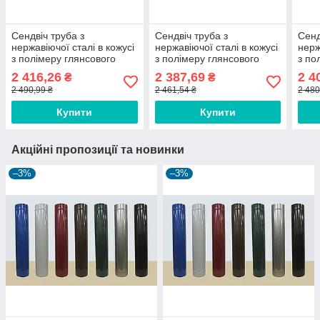
Сендвіч труба з
Сендвіч труба з
Сенд
нержавіючої сталі в кожусі
нержавіючої сталі в кожусі
нерж
з полімеру глянсового
з полімеру глянсового
з по
діаметр 230/300 0,6/0,6
діаметр 290/360 1/0,6 мм
діам
2 416,26
2 387,69
2 4
₴
₴
мм AISI 430
AISI 304
мм A
2 490,99 ₴
2 461,54 ₴
2 480
Купити
Купити
Акційні пропозиції та новинки
–3%
–3%