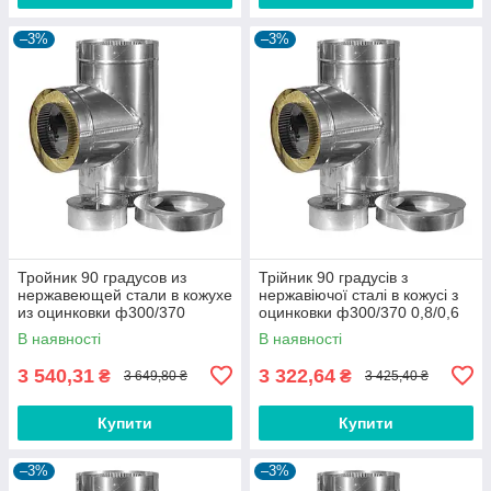
–3%
–3%
Тройник 90 градусов из
Трійник 90 градусів з
нержавеющей стали в кожухе
нержавіючої сталі в кожусі з
из оцинковки ф300/370
оцинковки ф300/370 0,8/0,6
1/0,6мм AISI 430
мм AISI 304
В наявності
В наявності
3 540,31
3 322,64
₴
₴
3 649,80 ₴
3 425,40 ₴
Купити
Купити
–3%
–3%