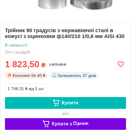
Трійник 90 градусів з нержавіючої сталі в
кожусі з оцинковки ф140/210 1/0,6 мм AISI 430
В наявності
Опт і роздріб
1 823,50
₴
1 879,90 ₴
Економія
56.40 ₴
Залишилось
37 днів
1 748,31 ₴
від 5 шт.
Купити
або
Купити з