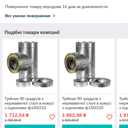
Повернення товару впродовж 14 днів за домовленістю
Всі умови повернення
Подібні товари компанії
Трійник 90 градусів з
Трійник 90 градусів з
Трій
нержавіючої сталі в кожусі
нержавіючої сталі в кожусі
нерж
з оцинковки ф140/210
з оцинковки ф150/220
з оц
0,8/0,6 мм AISI 430
0,8/0,6 мм AISI 430
0,8/
1 712,54
1 862,98
1 9
₴
₴
1 765,50 ₴
1 920,60 ₴
1 972