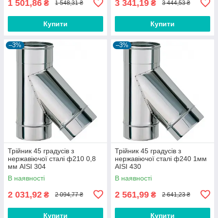
1 501,86
3 341,19
₴
₴
1 548,31 ₴
3 444,53 ₴
Купити
Купити
–3%
–3%
Трійник 45 градусів з
Трійник 45 градусів з
нержавіючої сталі ф210 0,8
нержавіючої сталі ф240 1мм
мм AISI 304
AISI 430
В наявності
В наявності
2 031,92
2 561,99
₴
₴
2 094,77 ₴
2 641,23 ₴
Купити
Купити