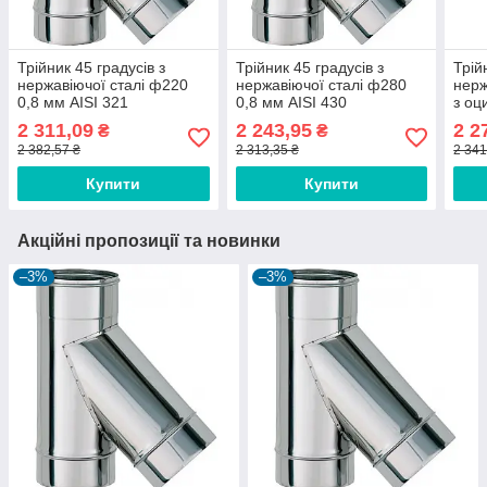
Трійник 45 градусів з
Трійник 45 градусів з
Трій
нержавіючої сталі ф220
нержавіючої сталі ф280
нерж
0,8 мм AISI 321
0,8 мм AISI 430
з оц
0,6/
2 311,09
2 243,95
2 2
₴
₴
2 382,57 ₴
2 313,35 ₴
2 341
Купити
Купити
Акційні пропозиції та новинки
–3%
–3%