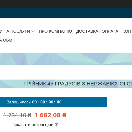
И ТА ПОСЛУГИ
ПРО КОМПАНІЮ
ДОСТАВКА І ОПЛАТА
КОН
А ОБМІН
ТРІЙНИК 45 ГРАДУСІВ З НЕРЖАВІЮЧОЇ СТ
Залишилось
0
0
0
0
0
0
0
0
1 682,08 ₴
1 734,10 ₴
Показати оптові ціни