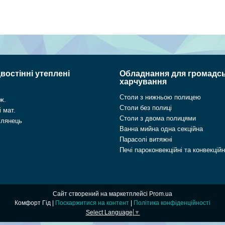
востінні утеплені
Обладнання для громадс
харчування
Столи з нижньою полицею
ж.
Столи без полиці
 мат.
Столи з двома полицями
глянець
Ванна мийна одна секційна
Парасолі витяжні
Печі пароконвекційні та конвекційн
Сайт створений на маркетплейсі
Prom.ua
Комфорт Гід |
Поскаржитися на контент
|
Політика конфіденційності
Select Language
▼