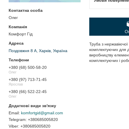
Олег
О
Комфорт Гід
Труба з нержавіючої 
комплектуючих для д
Поздовжня 8 А, Харків, Україна
виробництву елементі
комплектуючих і робо
+380 (68) 500-58-20
Олег
+380 (97) 713-71-45
Ярослав
+380 (66) 522-22-45
Олег
komfortgid@gmail.com
+380685005820
+380685005820