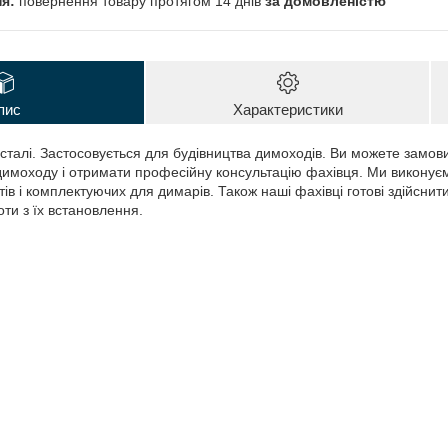
повернення товару протягом 14 днів
за домовленістю
пис
Характеристики
сталі. Застосовується для будівництва димоходів. Ви можете замови
имоходу і отримати професійну консультацію фахівця. Ми виконує
в і комплектуючих для димарів. Також наші фахівці готові здійснити
ти з їх встановлення.