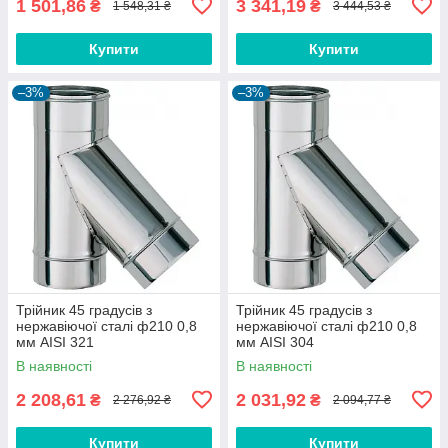
1 501,86
3 341,19
₴
₴
1 548,31 ₴
3 444,53 ₴
Купити
Купити
–3%
–3%
Трійник 45 градусів з
Трійник 45 градусів з
нержавіючої сталі ф210 0,8
нержавіючої сталі ф210 0,8
мм AISI 321
мм AISI 304
В наявності
В наявності
2 208,61
2 031,92
₴
₴
2 276,92 ₴
2 094,77 ₴
Купити
Купити