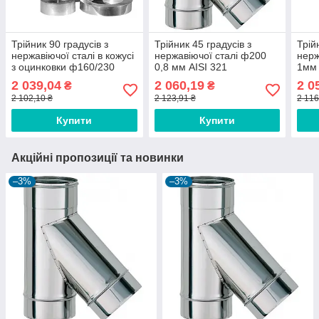
Трійник 90 градусів з
Трійник 45 градусів з
Трій
нержавіючої сталі в кожусі
нержавіючої сталі ф200
нерж
з оцинковки ф160/230
0,8 мм AISI 321
1мм 
1/0,6 мм AISI 304
2 039,04
2 060,19
2 0
₴
₴
2 102,10 ₴
2 123,91 ₴
2 116
Купити
Купити
Акційні пропозиції та новинки
–3%
–3%