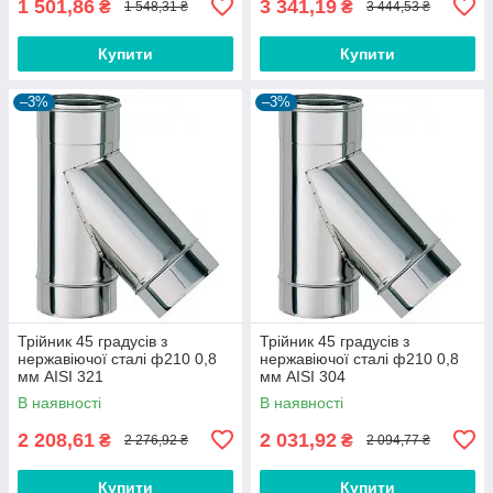
1 501,86
3 341,19
₴
₴
1 548,31 ₴
3 444,53 ₴
Купити
Купити
–3%
–3%
Трійник 45 градусів з
Трійник 45 градусів з
нержавіючої сталі ф210 0,8
нержавіючої сталі ф210 0,8
мм AISI 321
мм AISI 304
В наявності
В наявності
2 208,61
2 031,92
₴
₴
2 276,92 ₴
2 094,77 ₴
Купити
Купити