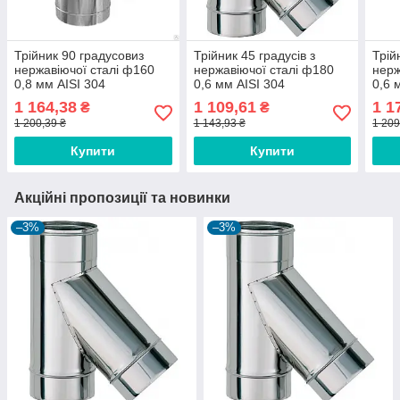
Трійник 90 градусовиз
Трійник 45 градусів з
Трій
нержавіючої сталі ф160
нержавіючої сталі ф180
нерж
0,8 мм AISI 304
0,6 мм AISI 304
0,6 
1 164,38
1 109,61
1 1
₴
₴
1 200,39 ₴
1 143,93 ₴
1 209
Купити
Купити
Акційні пропозиції та новинки
–3%
–3%