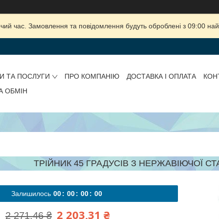
очий час. Замовлення та повідомлення будуть оброблені з 09:00 най
И ТА ПОСЛУГИ
ПРО КОМПАНІЮ
ДОСТАВКА І ОПЛАТА
КОН
А ОБМІН
ТРІЙНИК 45 ГРАДУСІВ З НЕРЖАВІЮЧОЇ СТАЛ
Залишилось
0
0
0
0
0
0
0
0
2 203,31 ₴
2 271,46 ₴