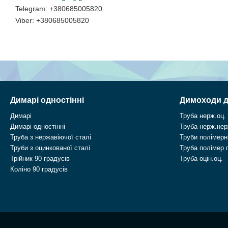
+380685005820
+380685005820
Димарі одностінні
Димоходи д
Димарі
Труба нерж.оц.
Димарі одностінні
Труба нерж.нер
Труба з нержавіючої сталі
Труби полімерні
Труби з оцинкованої сталі
Труба полімер 
Трійник 90 градусів
Труба оцін.оц.
Коліно 90 градусів