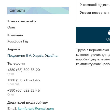
У компанії підклю
Контакти
Олег
О
Комфорт Гід
Труба з нержавіючої 
комплектуючих для д
Поздовжня 8 А, Харків, Україна
виробництву елементі
комплектуючих і робо
+380 (68) 500-58-20
Олег
+380 (97) 713-71-45
Ярослав
+380 (66) 522-22-45
Олег
komfortgid@gmail.com