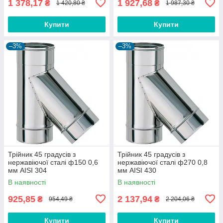
1 378,17
1 927,68
₴
₴
1 420,80 ₴
1 987,30 ₴
Купити
Купити
–3%
–3%
Трійник 45 градусів з
Трійник 45 градусів з
нержавіючої сталі ф150 0,6
нержавіючої сталі ф270 0,8
мм AISI 304
мм AISI 430
В наявності
В наявності
925,85
2 137,94
₴
₴
954,49 ₴
2 204,06 ₴
Купити
Купити