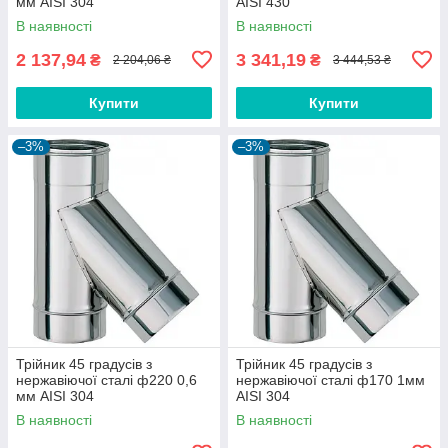
мм AISI 304
AISI 430
В наявності
В наявності
2 137,94
3 341,19
₴
₴
2 204,06 ₴
3 444,53 ₴
Купити
Купити
–3%
–3%
Трійник 45 градусів з
Трійник 45 градусів з
нержавіючої сталі ф220 0,6
нержавіючої сталі ф170 1мм
мм AISI 304
AISI 304
В наявності
В наявності