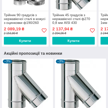
Трійник 90 градусів з
Трійник 45 градусів з
Трій
нержавіючої сталі в кожусі
нержавіючої сталі ф270
нерж
з оцинковки ф190/260
0,8 мм AISI 430
1мм 
0,6/0,6 мм AISI 304
2 089,19
2 137,94
2 1
₴
₴
2 153,80 ₴
2 204,06 ₴
2 244
Купити
Купити
Акційні пропозиції та новинки
–3%
–3%