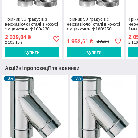
Трійник 90 градусів з
Трійник 90 градусів з
Трій
нержавіючої сталі в кожусі
нержавіючої сталі в кожусі
нерж
з оцинковки ф160/230
з оцинковки ф180/250
1мм 
1/0,6 мм AISI 304
0,6/0,6 мм AISI 304
2 039,04
2 0
₴
1 952,61
₴
2 013 ₴
2 102,10 ₴
2 116
Купити
Купити
Акційні пропозиції та новинки
–3%
–3%