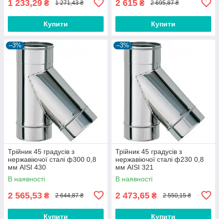
1 233,29
2 615
₴
₴
1 271,43 ₴
2 695,87 ₴
Купити
Купити
–3%
–3%
Трійник 45 градусів з
Трійник 45 градусів з
нержавіючої сталі ф300 0,8
нержавіючої сталі ф230 0,8
мм AISI 430
мм AISI 321
В наявності
В наявності
2 565,53
2 473,65
₴
₴
2 644,87 ₴
2 550,15 ₴
Купити
Купити