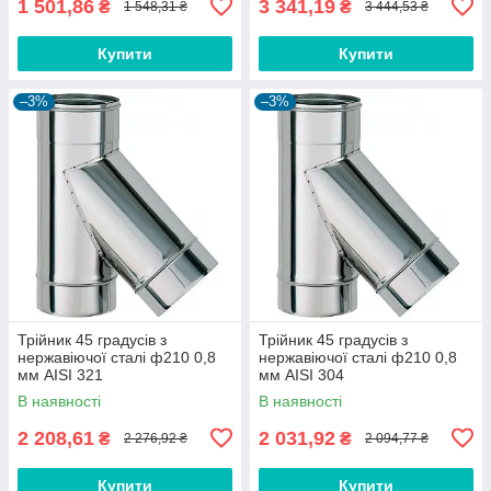
1 501,86
3 341,19
₴
₴
1 548,31 ₴
3 444,53 ₴
Купити
Купити
–3%
–3%
Трійник 45 градусів з
Трійник 45 градусів з
нержавіючої сталі ф210 0,8
нержавіючої сталі ф210 0,8
мм AISI 321
мм AISI 304
В наявності
В наявності
2 208,61
2 031,92
₴
₴
2 276,92 ₴
2 094,77 ₴
Купити
Купити