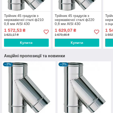
Трійник 45 градусів з
Трійник 45 градусів з
Трій
нержавіючої сталі ф210
нержавіючої сталі ф220
нерж
0,8 мм AISI 430
0,8 мм AISI 430
з оц
0,6/
1 572,53
1 629,07
1 5
₴
₴
1 621,17 ₴
1 679,46 ₴
1 592
Купити
Купити
Акційні пропозиції та новинки
–3%
–3%