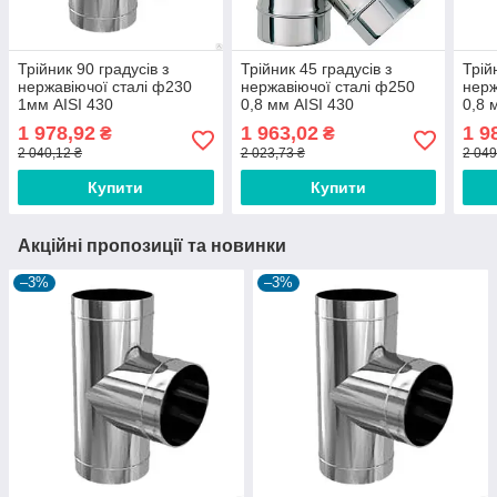
Трійник 90 градусів з
Трійник 45 градусів з
Трій
нержавіючої сталі ф230
нержавіючої сталі ф250
нерж
1мм AISI 430
0,8 мм AISI 430
0,8 
1 978,92
1 963,02
1 9
₴
₴
2 040,12 ₴
2 023,73 ₴
2 049
Купити
Купити
Акційні пропозиції та новинки
–3%
–3%