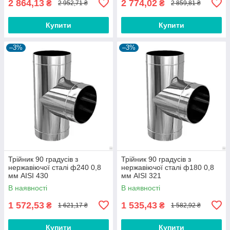
2 864,13
2 774,02
₴
₴
2 952,71 ₴
2 859,81 ₴
Купити
Купити
–3%
–3%
Трійник 90 градусів з
Трійник 90 градусів з
нержавіючої сталі ф240 0,8
нержавіючої сталі ф180 0,8
мм AISI 430
мм AISI 321
В наявності
В наявності
1 572,53
1 535,43
₴
₴
1 621,17 ₴
1 582,92 ₴
Купити
Купити