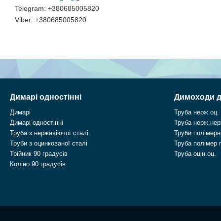
+380685005820
+380685005820
Димарі одностінні
Димоходи д
Димарі
Труба нерж.оц.
Димарі одностінні
Труба нерж.нер
Труба з нержавіючої сталі
Труби полімерні
Труби з оцинкованої сталі
Труба полімер 
Трійник 90 градусів
Труба оцін.оц.
Коліно 90 градусів