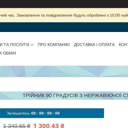
очий час. Замовлення та повідомлення будуть оброблені з 10:00 най
И ТА ПОСЛУГИ
ПРО КОМПАНІЮ
ДОСТАВКА І ОПЛАТА
КОН
А ОБМІН
ТРІЙНИК 90 ГРАДУСІВ З НЕРЖАВІЮЧОЇ СТ
Залишилось
0
0
0
0
0
0
0
0
1 300,43 ₴
1 340,65 ₴