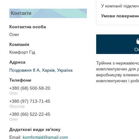
У компанії підклю
Контакти
Олег
О
Комфорт Гід
Трійник з нержавіючо
комплектуючих для д
Поздовжня 8 А, Харків, Україна
виробництву елементі
комплектуючих і робо
+380 (68) 500-58-20
Олег
+380 (97) 713-71-45
Ярослав
+380 (66) 522-22-45
Олег
komfortgid@gmail.com