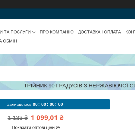
И ТА ПОСЛУГИ
ПРО КОМПАНІЮ
ДОСТАВКА І ОПЛАТА
КОН
А ОБМІН
ТРІЙНИК 90 ГРАДУСІВ З НЕРЖАВІЮЧОЇ СТ
Залишилось
0
0
0
0
0
0
0
0
1 099,01 ₴
1 133 ₴
Показати оптові ціни