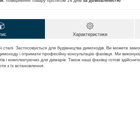
повернення товару протягом 14 днів
за домовленістю
пис
Характеристики
ї сталі. Застосовується для будівництва димоходів. Ви можете замо
имоходу і отримати професійну консультацію фахівця. Ми виконує
в і комплектуючих для димарів. Також наші фахівці готові здійснити
ти з їх встановлення.