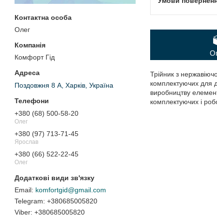
Олег
О
Комфорт Гід
Трійник з нержавіючо
комплектуючих для д
Поздовжня 8 А, Харків, Україна
виробництву елементі
комплектуючих і робо
+380 (68) 500-58-20
Олег
+380 (97) 713-71-45
Ярослав
+380 (66) 522-22-45
Олег
komfortgid@gmail.com
+380685005820
+380685005820