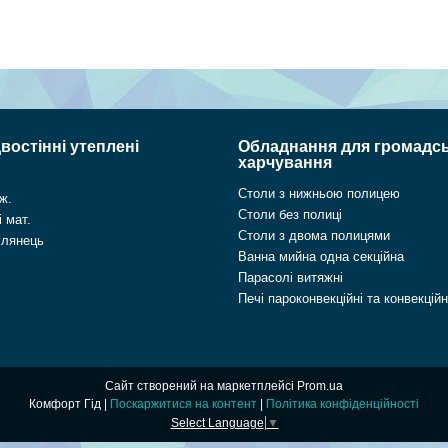
востінні утеплені
Обладнання для громадс
харчування
Столи з нижньою полицею
ж.
Столи без полиці
 мат.
Столи з двома полицями
глянець
Ванна мийна одна секційна
Парасолі витяжні
Печі пароконвекційні та конвекційн
Сайт створений на маркетплейсі
Prom.ua
Комфорт Гід |
Поскаржитися на контент
|
Політика конфіденційності
Select Language
▼