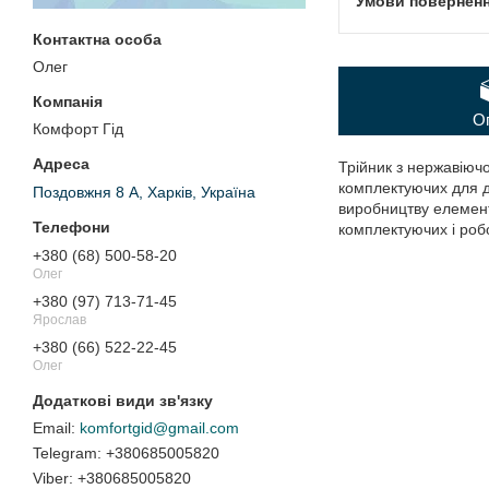
Олег
О
Комфорт Гід
Трійник з нержавіючо
комплектуючих для д
Поздовжня 8 А, Харків, Україна
виробництву елементі
комплектуючих і робо
+380 (68) 500-58-20
Олег
+380 (97) 713-71-45
Ярослав
+380 (66) 522-22-45
Олег
komfortgid@gmail.com
+380685005820
+380685005820