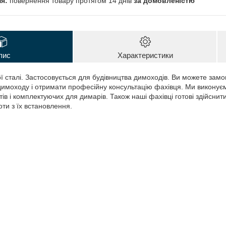
повернення товару протягом 14 днів
за домовленістю
пис
Характеристики
ї сталі. Застосовується для будівництва димоходів. Ви можете замо
имоходу і отримати професійну консультацію фахівця. Ми виконує
в і комплектуючих для димарів. Також наші фахівці готові здійснити
ти з їх встановлення.