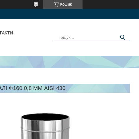
Кошик
ТАКТИ
І Ф160 0,8 ММ AISI 430