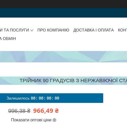
И ТА ПОСЛУГИ
ПРО КОМПАНІЮ
ДОСТАВКА І ОПЛАТА
КОН
А ОБМІН
ТРІЙНИК 90 ГРАДУСІВ З НЕРЖАВІЮЧОЇ СТАЛ
Залишилось
0
0
0
0
0
0
0
0
966,49 ₴
996,38 ₴
Показати оптові ціни