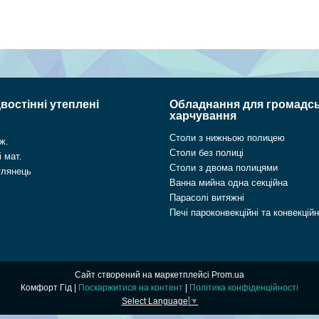
востінні утеплені
Обладнання для громадс
харчування
Столи з нижньою полицею
ж.
Столи без полиці
 мат.
Столи з двома полицями
глянець
Ванна мийна одна секційна
Парасолі витяжні
Печі пароконвекційні та конвекційн
Сайт створений на маркетплейсі
Prom.ua
Комфорт Гід |
Поскаржитися на контент
|
Політика конфіденційності
Select Language
▼