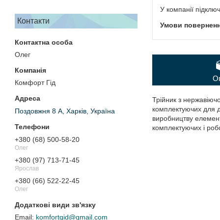
У компанії підклю
Контакти
Олег
О
Комфорт Гід
Трійник з нержавіючо
комплектуючих для д
Поздовжня 8 А, Харків, Україна
виробництву елементі
комплектуючих і робо
+380 (68) 500-58-20
Олег
+380 (97) 713-71-45
Ярослав
+380 (66) 522-22-45
Олег
komfortgid@gmail.com