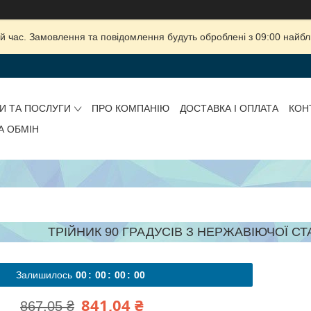
й час. Замовлення та повідомлення будуть оброблені з 09:00 найбли
И ТА ПОСЛУГИ
ПРО КОМПАНІЮ
ДОСТАВКА І ОПЛАТА
КОН
А ОБМІН
ТРІЙНИК 90 ГРАДУСІВ З НЕРЖАВІЮЧОЇ СТАЛ
Залишилось
0
0
0
0
0
0
0
0
841,04 ₴
867,05 ₴