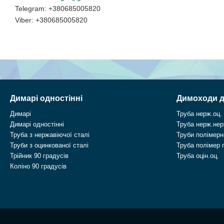
+380685005820
+380685005820
Димарі одностінні
Димоходи д
Димарі
Труба нерж.оц.
Димарі одностінні
Труба нерж.нер
Труба з нержавіючої сталі
Труби полімерні
Труби з оцинкованої сталі
Труба полімер 
Трійник 90 градусів
Труба оцін.оц.
Коліно 90 градусів