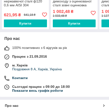
нержавіючої сталі ф120
димоходу з оцинкованої
димо
0,6 мм AISI 304
сталі зовні оцинковка
стал
діаметр 120/190 0,6/0,6
діам
1 002,48
1 0
₴
мм
мм
621,95
₴
641,18 ₴
1 033,48 ₴
1 127
Купити
Купити
Про нас
100% позитивних з 6 відгуків за рік
Працює з 21.09.2016
м. Харків
Поздовжня 8 А, Харків, Україна
Контакти
Сьогодні працює з 09:00 до 18:00
Показати весь графік роботи
Про нас