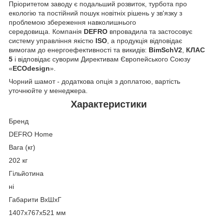
Пріоритетом заводу є подальший розвиток, турбота про
екологію та постійний пошук новітніх рішень у зв'язку з
проблемою збереження навколишнього
середовища. Компанія
DEFRO
впровадила та застосовує
систему управління якістю
ISO
, а продукція відповідає
вимогам до енергоефективності та викидів:
BimSchV2
,
КЛАС
5
і відповідає суворим Директивам Європейського Союзу
«
ECOdesign
».
Чорний шамот - додаткова опція з доплатою, вартість
уточнюйте у менеджера.
Характеристики
Бренд
DEFRO Home
Вага (кг)
202 кг
Гільйотина
ні
Габарити ВxШxГ
1407х767х521 мм