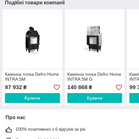
Подібні товари компанії
Камінна топка Defro Home
Камінна топка Defro Home
Камі
INTRA SM
INTRA SM G
INT
87 932
140 868
99 
₴
₴
Купити
Купити
Про нас
100% позитивних з 6 відгуків за рік