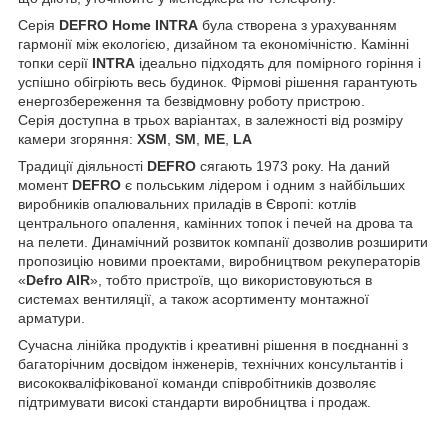
Серія
DEFRO Home
INTRA
була створена з урахуванням
гармонії між екологією, дизайном та економічністю. Камінні
топки серії
INTRA
ідеально підходять для помірного горіння і
успішно обігріють весь будинок. Фірмові рішення гарантують
енергозбереження та безвідмовну роботу пристрою.
Серія доступна в трьох варіантах, в залежності від розміру
камери згоряння:
XSM
,
SM
,
ME
,
LA
Традиції діяльності
DEFRO
сягають 1973 року. На даний
момент
DEFRO
є польським лідером і одним з найбільших
виробників опалювальних приладів в Європі: котлів
центрального опалення, камінних топок і печей на дрова та
на пелети. Динамічний розвиток компанії дозволив розширити
пропозицію новими проектами, виробництвом рекуператорів
«
Defro AIR
», тобто пристроїв, що використовуються в
системах вентиляції, а також асортименту монтажної
арматури.
Сучасна лінійка продуктів і креативні рішення в поєднанні з
багаторічним досвідом інженерів, технічних консультантів і
висококваліфікованої команди співробітників дозволяє
підтримувати високі стандарти виробництва і продаж.