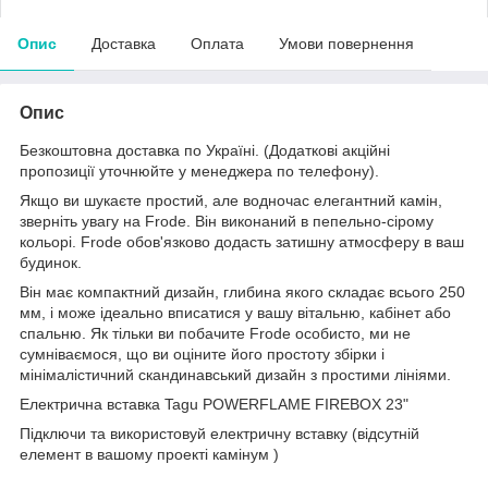
Опис
Доставка
Оплата
Умови повернення
Опис
Безкоштовна доставка по Україні. (Додаткові акційні
пропозиції уточнюйте у менеджера по телефону).
Якщо ви шукаєте простий, але водночас елегантний камін,
зверніть увагу на Frode. Він виконаний в пепельно-сірому
кольорі. Frode обов'язково додасть затишну атмосферу в ваш
будинок.
Він має компактний дизайн, глибина якого складає всього 250
мм, і може ідеально вписатися у вашу вітальню, кабінет або
спальню. Як тільки ви побачите Frode особисто, ми не
сумніваємося, що ви оціните його простоту збірки і
мінімалістичний скандинавський дизайн з простими лініями.
Електрична вставка Tagu POWERFLAME FIREBOX 23"
Підключи та використовуй електричну вставку (відсутній
елемент в вашому проекті камінум )