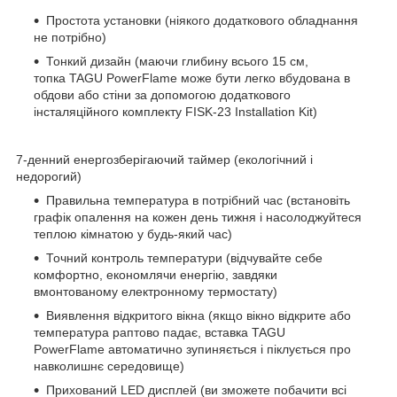
Простота установки (ніякого додаткового обладнання
не потрібно)
Тонкий дизайн (маючи глибину всього 15 см,
топка TAGU PowerFlame може бути легко вбудована в
обдови або стіни за допомогою додаткового
інсталяційного комплекту FISK-23 Installation Kit)
7-денний енергозберігаючий таймер (екологічний і
недорогий)
Правильна температура в потрібний час (встановіть
графік опалення на кожен день тижня і насолоджуйтеся
теплою кімнатою у будь-який час)
Точний контроль температури (відчувайте себе
комфортно, економлячи енергію, завдяки
вмонтованому електронному термостату)
Виявлення відкритого вікна (якщо вікно відкрите або
температура раптово падає, вставка TAGU
PowerFlame автоматично зупиняється і піклується про
навколишнє середовище)
Прихований LED дисплей (ви зможете побачити всі