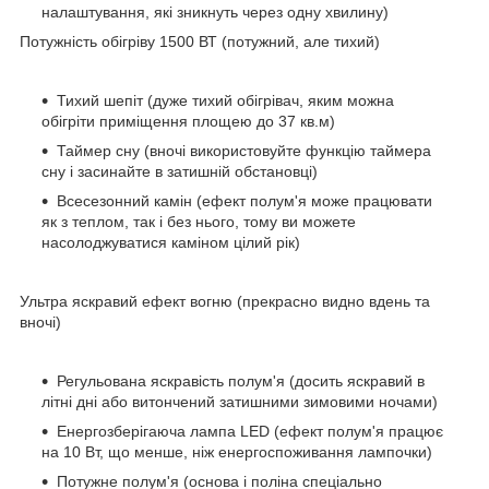
налаштування, які зникнуть через одну хвилину)
Потужність обігріву 1500 ВТ (потужний, але тихий)
Тихий шепіт (дуже тихий обігрівач, яким можна
обігріти приміщення площею до 37 кв.м)
Таймер сну (вночі використовуйте функцію таймера
сну і засинайте в затишній обстановці)
Всесезонний камін (ефект полум'я може працювати
як з теплом, так і без нього, тому ви можете
насолоджуватися каміном цілий рік)
Ультра яскравий ефект вогню (прекрасно видно вдень та
вночі)
Регульована яскравість полум'я (досить яскравий в
літні дні або витончений затишними зимовими ночами)
Енергозберігаюча лампа LED (ефект полум'я працює
на 10 Вт, що менше, ніж енергоспоживання лампочки)
Потужне полум'я (основа і поліна спеціально