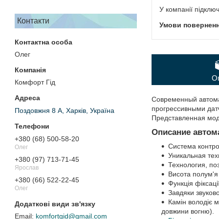
У компанії підклю
Контакти
Олег
О
Комфорт Гід
Современный автома
прогрессивными дат
Поздовжня 8 А, Харків, Україна
Представленная моде
Описание автома
+380 (68) 500-58-20
Система контро
Олег
Уникальная тех
+380 (97) 713-71-45
Технология, по
Ярослав
Висота полум'я
+380 (66) 522-22-45
Функція фіксаці
Олег
Завдяки звуков
Камін володіє 
довжини вогню).
komfortgid@gmail.com