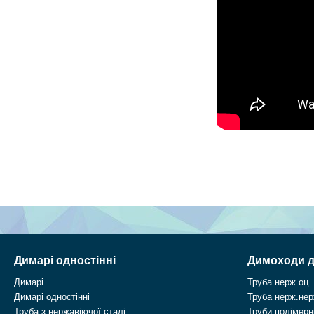
Димарі одностінні
Димоходи д
Димарі
Труба нерж.оц.
Димарі одностінні
Труба нерж.нер
Труба з нержавіючої сталі
Труби полімерні