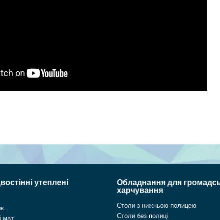
востінні утеплені
Обладнання для громадс
харчування
Столи з нижньою полицею
ж.
Столи без полиці
 мат.