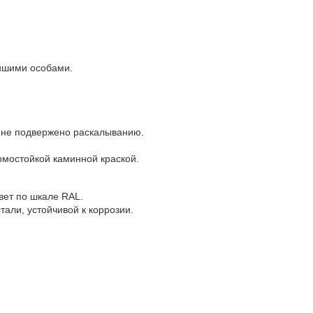
іншими особами.
, не подвержено раскалыванию.
рмостойкой каминной краской.
вет по шкале RAL.
али, устойчивой к коррозии.