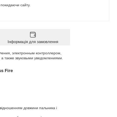
е покидаючи сайту.
Інформація для замовлення
ления, электронным контроллером,
 а также звуковыми уведомлениями.
s Fire
ввідношенням довжини пальника і