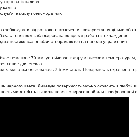
зує про витік палива.
у каміна.
олум'я, нахилу і сейсмодатчик.
во заблокувати від раптового включення, використання дітьми або 
бака с топливом заблокирована во время работы и охлаждения.
диагностике все ошибки отображаются на панели управления.
йкое немецкое 70 мм, устойчивое к жару и высоким температурам
репление для стекла.
ии камина использовалась 2-5 мм сталь. Поверхность окрашена те
ин черного цвета. Лицевую поверхность можно окрасить в любой ц
ность может быть выполнена из полированной или шлифованной ст