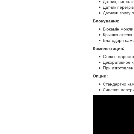
Датчик, сигналі
Датчик перегрів
Датчики зриву п
Блокування:
Біокамін можли
Крышка отсека 
Благодаря само
Комплектация:
Стекло жаросто
Декоративное к
При изготовлен
Опции:
Стандартно кам
Лицевая поверх