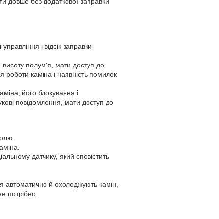
и довше без додаткової заправки
 управління і відсік заправки
 висоту полум'я, мати доступ до
я роботи каміна і наявність помилок
міна, його блокування і
укові повідомлення, мати доступ до
ролю.
аміна.
іальному датчику, який сповістить
ся автоматично й охолоджують камін,
не потрібно.