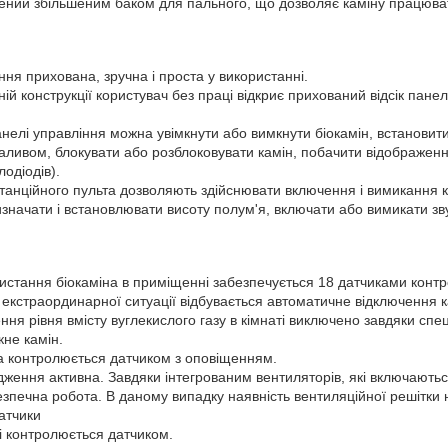
ний збільшеним баком для пального, що дозволяє каміну працюват
ня прихована, зручна і проста у використанні.
ій конструкції користувач без праці відкриє прихований відсік панелі
нелі управління можна увімкнути або вимкнути біокамін, встановити
паливом, блокувати або розблоковувати камін, побачити відображенн
лодіодів).
танційного пульта дозволяють здійснювати включення і вимикання ка
значати і встановлювати висоту полум'я, включати або вимикати зв
истання біокаміна в приміщенні забезпечується 18 датчиками конт
 екстраординарної ситуації відбувається автоматичне відключення к
ня рівня вмісту вуглекислого газу в кімнаті виключено завдяки спец
кне камін.
 контролюється датчиком з оповіщенням.
ження активна. Завдяки інтегрованим вентиляторів, які включають
зпечна робота. В даному випадку наявність вентиляційної решітки 
атчики
і контролюється датчиком.