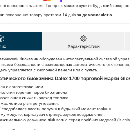
чені електронні платежі. Тепер ви можете купити будь-який товар н
повернення товару протягом 14 днів
за домовленістю
пис
Характеристики
тический биокамин оборудован интеллектуальной системой управ
чиками безопасности с возможностью автоматического отключения,
ль управляется с кнопочной панели или с пульта.
тического биокамина Dalex 1700 торговой марки Glos
ля с автоотключением.
нология горения паров биоэтанола.
зволяющая снижать расход топлива.
 має чотири рівні регулювання.
ї сподобалася висоти полум'я в будь-який момент горіння.
ому модулю, користувач отримує звукові повідомлення.
максимальною довжиною лінії вогню серед подібних моделей (із спі