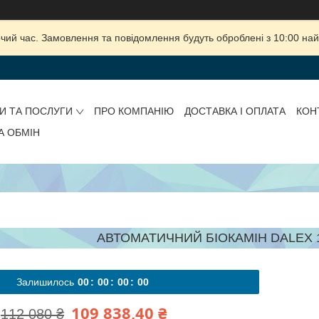
очий час. Замовлення та повідомлення будуть оброблені з 10:00 най
И ТА ПОСЛУГИ
ПРО КОМПАНІЮ
ДОСТАВКА І ОПЛАТА
КОН
А ОБМІН
АВТОМАТИЧНИЙ БІОКАМІН DALEX 
Залишилось
0
0
0
0
0
0
0
0
109 838,40 ₴
112 080 ₴