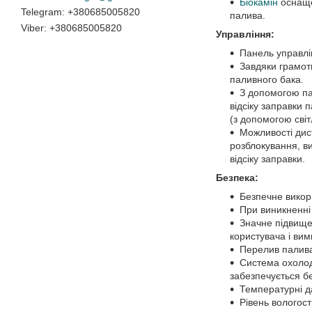
Біокамін
оснаще
+380685005820
палива.
+380685005820
Управління:
Панель управлін
Завдяки грамотн
паливного бака.
З допомогою па
відсіку заправки 
(з допомогою світ
Можливості дис
розблокування, ви
відсіку заправки.
Безпека:
Безпечне викор
При виникненні
Значне підвищен
користувача і вим
Перелив палива
Система охолод
забезпечується бе
Температурні д
Рівень вологост