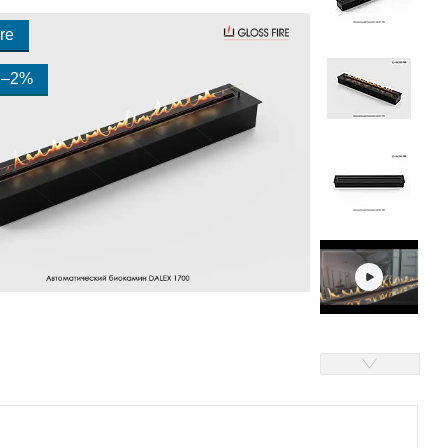
re
–2%