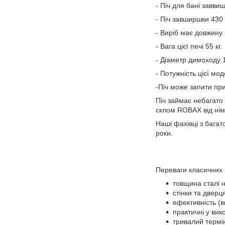
- Піч для бані завви
- Піч завширшки 430
- Виріб має довжину
- Вага цієї печі 55 кг.
- Діаметр димоходу 
- Потужність цієї мод
-Піч може запити пр
Піч займає небагато 
склом ROBAX від нім
Наші фахівці з бага
т
роки.
Переваги класичних 
товщина сталі 
стінки та дверц
ефективність (в
практичні у вик
тривалий термін