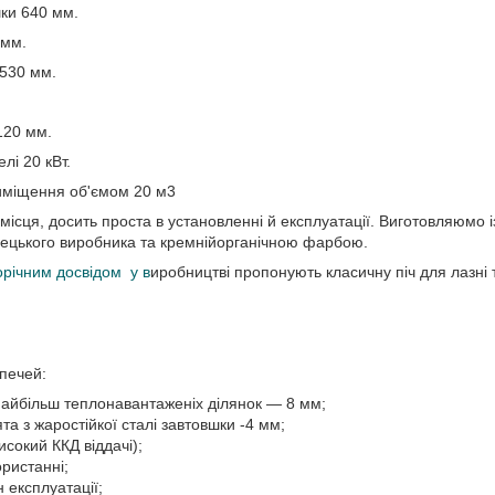
шки 640 мм.
 мм.
 530 мм.
120 мм.
елі 20 кВт.
иміщення об'ємом 20 м3
місця, досить проста в установленні й експлуатації. Виготовляюмо і
ецького виробника та кремнійорганічною фарбою.
орічним досвідом у в
иробництві пропонують класичну піч для лазні 
печей:
найбільш теплонавантаженіх ділянок — 8 мм;
ята з жаростійкої сталі завтовшки -4 мм;
исокий ККД віддачі);
ористанні;
 експлуатації;