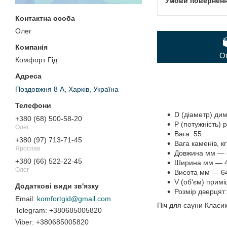
Олег
О
Комфорт Гід
Поздовжня 8 А, Харків, Україна
D (діаметр) ди
+380 (68) 500-58-20
P (потужність) 
Олег
Вага: 55
+380 (97) 713-71-45
Вага каменів, к
Ярослав
Довжина мм — 
+380 (66) 522-22-45
Ширина мм — 
Олег
Висота мм — 6
V (об'єм) прим
Розмір дверцят:
komfortgid@gmail.com
Піч для сауни Класик
+380685005820
+380685005820