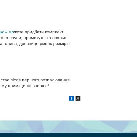
акож мо
жете придбати комплект
ні та сауни, прямокутні та овальні
а, олива, дровниця різних розмірів,
астає після першого розпалювання.
ному приміщенні вперше!