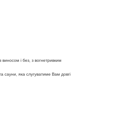
з виносом і без, з вогнетривким
та сауни, яка слугуватиме Вам довгі