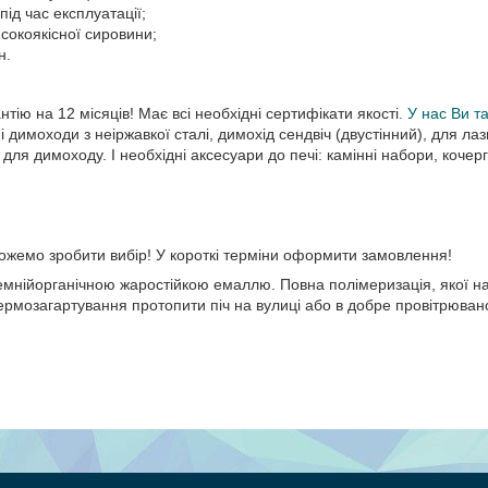
під час експлуатації;
исокоякісної сировини;
н.
тію на 12 місяців! Має всі необхідні сертифікати якості
. У нас Ви т
і димоходи з неіржавкої сталі, димохід сендвіч (двустінний), для лаз
для димоходу. І необхідні аксесуари до печі: камінні набори, кочерг
можемо зробити вибір! У короткі терміни оформити замовлення!
мнійорганічною жаростійкою емаллю. Повна полімеризація, якої н
рмозагартування протопити піч на вулиці або в добре провітрюва