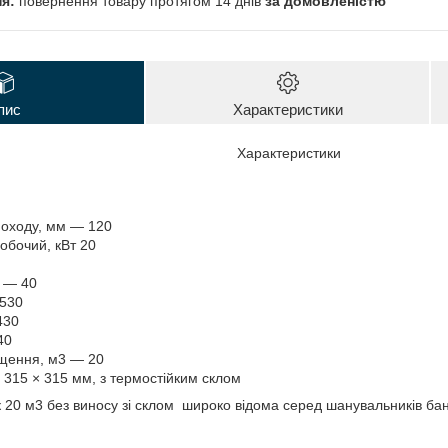
повернення товару протягом 14 днів
за домовленістю
пис
Характеристики
Характеристики
моходу, мм — 120
робочий, кВт 20
г — 40
530
430
40
іщення, м3 — 20
 315 × 315 мм, з термостійким склом
 20 м3 без виносу зі склом широко відома серед шанувальників бан