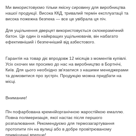
Ми використовуємо тільки якісну сировину для виробництва
нашої продукції. Висока ККД, тривалий термін експлуатації та
висока пожежна безпека — все це увібрала ця піч.
Для ущільнення дверцят використовується склокерамічний
батон. Це один із найкращих ущільнювачів, він набагато
ефективніший і безпечніший від азбестового.
Гарантія на товар діє впродовж 12 місяців з моментів купівлі.
Усіх охочих ми просимо до нас на виробництво в Бортнічі,
Київ. Для цього необхідно зв'язатися з нашими менеджерами
та домовитися про зустріч. Продукцію можна придбати на
місці.
Внимание!
Піч пофарбована кремнійорганічною жаростійкою емаллю.
Повна полімеризація, якої настає після першого
розпалювання. Рекомендуємо для термозагартування
протопити піч на вулиці або в добре провітрюваному
приміщенні вперше!