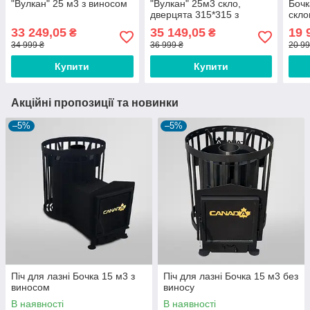
"Вулкан" 25 м3 з виносом
"Вулкан" 25м3 скло,
Бочк
дверцята 315*315 з
скло
виносом
33 249,05
35 149,05
19 
₴
₴
34 999 ₴
36 999 ₴
20 99
Купити
Купити
Акційні пропозиції та новинки
–5%
–5%
Піч для лазні Бочка 15 м3 з
Піч для лазні Бочка 15 м3 без
виносом
виносу
В наявності
В наявності