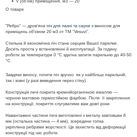
V (об'єм) приміщення, м3 — 20
О товаре
"Ребро" — дров'яна
піч для лазні та сауни
з виносом для
приміщень об'ємом 20 м3 от ТМ “Vesuvi”.
Стильна й економічна піч стане серцем Вашої парилки.
Досить проста у встановленні й експлуатації. За годину
роботи за температури 0 °C здатна запити парильню до 40-50
°C.
Завдяки виносу, топити піч зручно як у найбільш парильній,
так і зовні (у разі виведення через стіну).
Конструкція печі покрита кремнійорганічною емаллю —
чорною матовою термостійкою фарбою. Після її закріплення
на конструкції, покриття слугуватиме вам довгі роки.
Навантажені частини печі виготовлені з металу завтовшки 8
мм (остальна частина — 4 мм), зсередини топка
укріплена ребрами жорсткості. Це захистить від деформації
конструкції під час роботи.