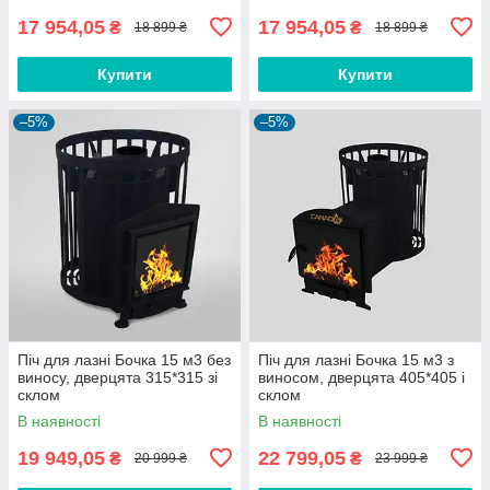
17 954,05
17 954,05
₴
₴
18 899 ₴
18 899 ₴
Купити
Купити
–5%
–5%
Піч для лазні Бочка 15 м3 без
Піч для лазні Бочка 15 м3 з
виносу, дверцята 315*315 зі
виносом, дверцята 405*405 і
склом
склом
В наявності
В наявності
19 949,05
22 799,05
₴
₴
20 999 ₴
23 999 ₴