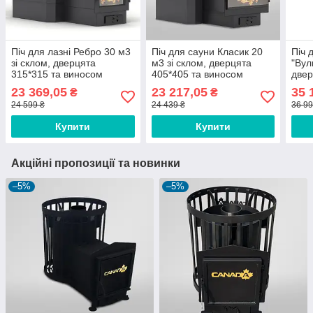
Піч для лазні Ребро 30 м3
Піч для сауни Класик 20
Піч 
зі склом, дверцята
м3 зі склом, дверцята
"Вул
315*315 та виносом
405*405 та виносом
двер
вино
23 369,05
23 217,05
35 
₴
₴
24 599 ₴
24 439 ₴
36 99
Купити
Купити
Акційні пропозиції та новинки
–5%
–5%