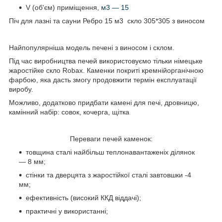
V (об'єм) приміщення,
м3 — 15
Піч для лазні та сауни Ребро 15 м3 скло 305*305 з виносом
Найпопулярніша модель печені з виносом і склом.
Під час виробництва печей використовуємо тільки німецьке
жаростійке скло Robax. Каменки покриті кремнійорганічною
фарбою, яка дасть змогу продовжити термін експлуатації
виробу.
Можливо, додатково придбати камені для печі, дровницю,
камінний набір: совок, кочерга, щітка
Переваги печей каменок:
товщина сталі найбільш теплонавантаженіх ділянок
— 8 мм;
стінки та дверцята з жаростійкої сталі завтовшки -4
мм;
ефективність (високий ККД віддачі);
практичні у використанні;