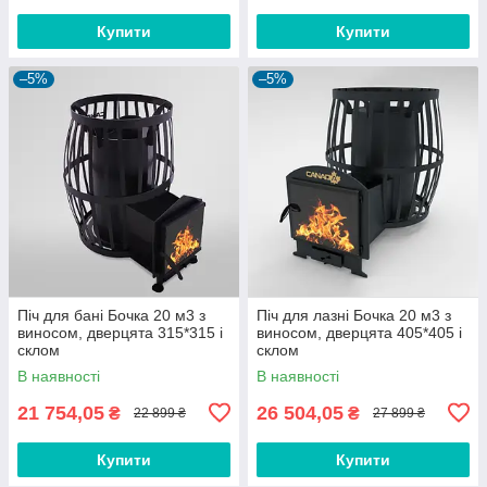
Купити
Купити
–5%
–5%
Піч для бані Бочка 20 м3 з
Піч для лазні Бочка 20 м3 з
виносом, дверцята 315*315 і
виносом, дверцята 405*405 і
склом
склом
В наявності
В наявності
21 754,05
26 504,05
₴
₴
22 899 ₴
27 899 ₴
Купити
Купити