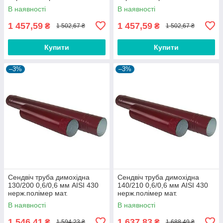
В наявності
В наявності
1 457,59
1 457,59
₴
₴
1 502,67 ₴
1 502,67 ₴
Купити
Купити
–3%
–3%
Сендвіч труба димохідна
Сендвіч труба димохідна
130/200 0,6/0,6 мм AISI 430
140/210 0,6/0,6 мм AISI 430
нерж.полімер мат.
нерж.полімер мат.
В наявності
В наявності
1 546,41
1 637,83
₴
₴
1 594,23 ₴
1 688,49 ₴