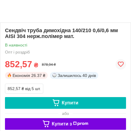
Сендвіч труба димохідна 140/210 0,6/0,6 мм
AISI 304 нерж.полімер мат.
В наявності
Опт і роздріб
852,57
₴
878,94 ₴
Економія
26.37 ₴
Залишилось
40 днів
852,57 ₴
від 5 шт.
Купити
або
Купити з