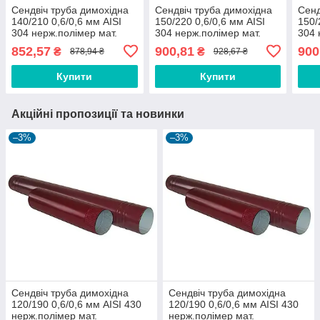
Сендвіч труба димохідна
Сендвіч труба димохідна
Сенд
140/210 0,6/0,6 мм AISI
150/220 0,6/0,6 мм AISI
150/
304 нерж.полімер мат.
304 нерж.полімер мат.
304 
852,57
900,81
900
₴
₴
878,94 ₴
928,67 ₴
Купити
Купити
Акційні пропозиції та новинки
–3%
–3%
Сендвіч труба димохідна
Сендвіч труба димохідна
120/190 0,6/0,6 мм AISI 430
120/190 0,6/0,6 мм AISI 430
нерж.полімер мат.
нерж.полімер мат.