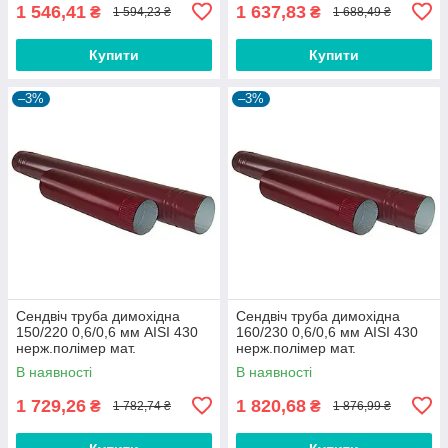
1 546,41
1 637,83
₴
₴
1 594,23 ₴
1 688,49 ₴
Купити
Купити
–3%
–3%
Сендвіч труба димохідна
Сендвіч труба димохідна
150/220 0,6/0,6 мм AISI 430
160/230 0,6/0,6 мм AISI 430
нерж.полімер мат.
нерж.полімер мат.
В наявності
В наявності
1 729,26
1 820,68
₴
₴
1 782,74 ₴
1 876,99 ₴