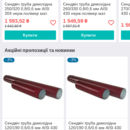
Сендвіч труба димохідна
Сендвіч труба димохідна
Сенд
250/320 0,8/0,6 мм AISI
260/330 0,8/0,6 мм AISI
270/
304 нерж.полімер мат.
430 нерж.полімер мат.
430 
1 593,52
1 549,59
₴
₴
1 5
1 642,80 ₴
1 597,51 ₴
Купити
Купити
Акційні пропозиції та новинки
–3%
–3%
Сендвіч труба димохідна
Сендвіч труба димохідна
120/190 0,6/0,6 мм AISI 430
120/190 0,6/0,6 мм AISI 430