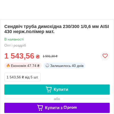
Сендвіч труба димохідна 230/300 1/0,6 мм AISI
430 нерж.полімер мат.
В наявності
Опт і роздріб
1 543,56
₴
1 591,30 ₴
Економія
47.74 ₴
Залишилось
40 днів
1 543,56 ₴
від 5 шт.
Купити
або
Купити з