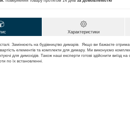
повернення товару протягом 14 днів
за домовленістю
пис
Характеристики
 сталі. Замінюють на будівництво димарів. Якщо ви бажаєте отрима
вартість елементів та комплекти для димару. Ми виконуємо компле
туючі для димохідів. Також наші експерти готові здійснити виїзд на 
ти по їх встановленні.