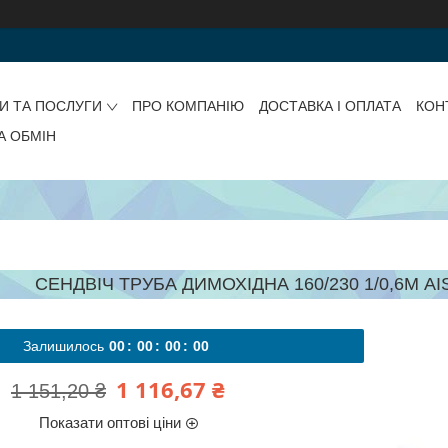
И ТА ПОСЛУГИ
ПРО КОМПАНІЮ
ДОСТАВКА І ОПЛАТА
КОН
А ОБМІН
СЕНДВІЧ ТРУБА ДИМОХІДНА 160/230 1/0,6М A
Залишилось
0
0
0
0
0
0
0
0
1 116,67 ₴
1 151,20 ₴
Показати оптові ціни