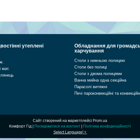
востінні утеплені
Обладнання для громадс
харчування
Столи з нижньою полицею
ж.
Столи без полиці
 мат.
Столи з двома полицями
глянець
Ванна мийна одна секційна
Парасолі витяжні
Печі пароконвекційні та конвекційн
Сайт створений на маркетплейсі
Prom.ua
Комфорт Гід |
Поскаржитися на контент
|
Політика конфіденційності
Select Language
▼