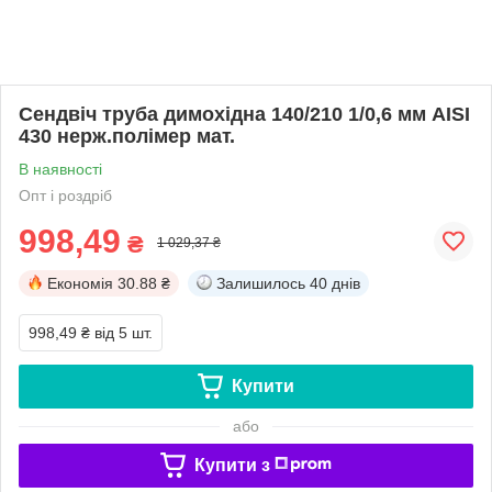
Сендвіч труба димохідна 140/210 1/0,6 мм AISI
430 нерж.полімер мат.
В наявності
Опт і роздріб
998,49
₴
1 029,37 ₴
Економія
30.88 ₴
Залишилось
40 днів
998,49 ₴
від 5 шт.
Купити
або
Купити з