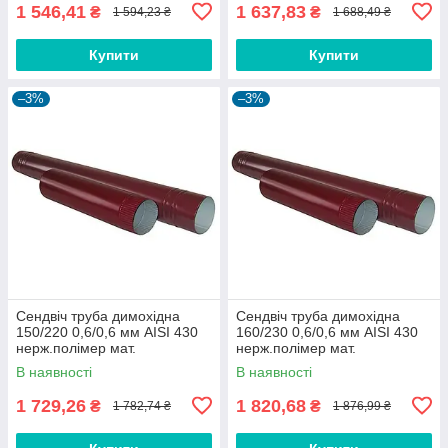
1 546,41
1 637,83
₴
₴
1 594,23 ₴
1 688,49 ₴
Купити
Купити
–3%
–3%
Сендвіч труба димохідна
Сендвіч труба димохідна
150/220 0,6/0,6 мм AISI 430
160/230 0,6/0,6 мм AISI 430
нерж.полімер мат.
нерж.полімер мат.
В наявності
В наявності
1 729,26
1 820,68
₴
₴
1 782,74 ₴
1 876,99 ₴