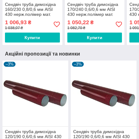
Сендвіч труба димохідна
Сендвіч труба димохідна
Сенд
160/230 0,8/0,6 мм AISI
170/240 0,6/0,6 мм AISI
170/
430 нерж.полімер мат.
430 нерж.полімер мат.
430 
1 006,93
1 050,22
1 0
₴
₴
1 038,07 ₴
1 082,70 ₴
1 091
Купити
Купити
Акційні пропозиції та новинки
–3%
–3%
Сендвіч труба димохідна
Сендвіч труба димохідна
120/190 0,6/0,6 мм AISI 430
120/190 0,6/0,6 мм AISI 430