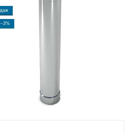
одаж
–3%