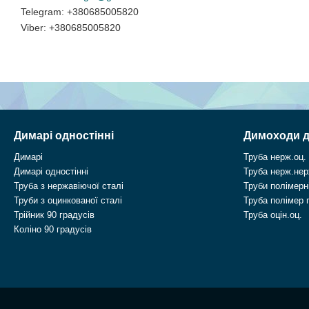
+380685005820
+380685005820
Димарі одностінні
Димоходи д
Димарі
Труба нерж.оц.
Димарі одностінні
Труба нерж.нер
Труба з нержавіючої сталі
Труби полімерні
Труби з оцинкованої сталі
Труба полімер 
Трійник 90 градусів
Труба оцін.оц.
Коліно 90 градусів