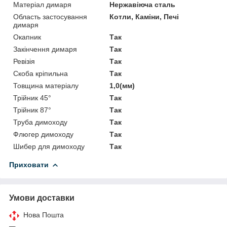
Матеріал димаря
Нержавіюча сталь
Область застосування
Котли, Каміни, Печі
димаря
Окапник
Так
Закінчення димаря
Так
Ревізія
Так
Скоба кріпильна
Так
Товщина матеріалу
1,0(мм)
Трійник 45°
Так
Трійник 87°
Так
Труба димоходу
Так
Флюгер димоходу
Так
Шибер для димоходу
Так
Приховати
Умови доставки
Нова Пошта