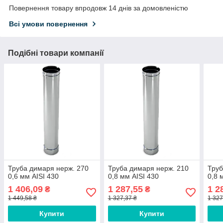
Повернення товару впродовж 14 днів за домовленістю
Всі умови повернення
Подібні товари компанії
Труба димаря нерж. 270
Труба димаря нерж. 210
Труб
0,6 мм AISI 430
0,8 мм AISI 430
0,8 
1 406,09
1 287,55
1 2
₴
₴
1 449,58 ₴
1 327,37 ₴
1 327
Купити
Купити