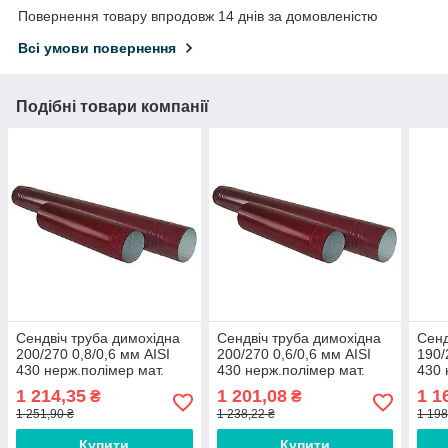
Повернення товару впродовж 14 днів за домовленістю
Всі умови повернення
Подібні товари компанії
Сендвіч труба димохідна
Сендвіч труба димохідна
Сенд
200/270 0,8/0,6 мм AISI
200/270 0,6/0,6 мм AISI
190/
430 нерж.полімер мат.
430 нерж.полімер мат.
430 
1 214,35
1 201,08
1 1
₴
₴
1 251,90 ₴
1 238,22 ₴
1 198
Купити
Купити