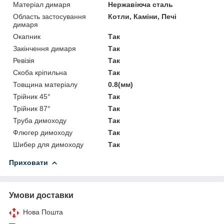
Матеріал димаря
Нержавіюча сталь
Область застосування
Котли, Каміни, Печі
димаря
Окапник
Так
Закінчення димаря
Так
Ревізія
Так
Скоба кріпильна
Так
Товщина матеріалу
0.8(мм)
Трійник 45°
Так
Трійник 87°
Так
Труба димоходу
Так
Флюгер димоходу
Так
Шибер для димоходу
Так
Приховати
Умови доставки
Нова Пошта