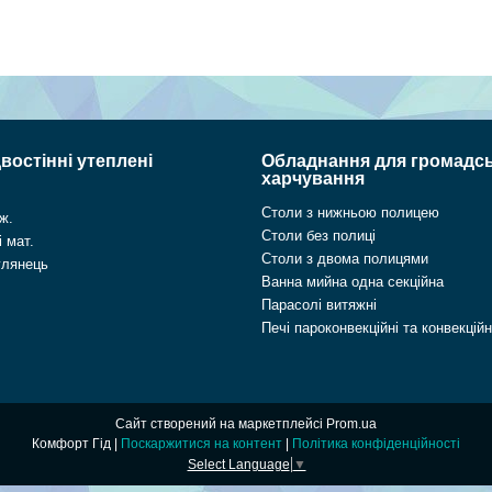
востінні утеплені
Обладнання для громадс
харчування
Столи з нижньою полицею
ж.
Столи без полиці
 мат.
Столи з двома полицями
глянець
Ванна мийна одна секційна
Парасолі витяжні
Печі пароконвекційні та конвекційн
Сайт створений на маркетплейсі
Prom.ua
Комфорт Гід |
Поскаржитися на контент
|
Політика конфіденційності
Select Language
▼