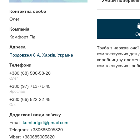
Олег
О
Комфорт Гід
Труба з нержавіючої 
комплектуючих для д
Поздовжня 8 А, Харків, Україна
виробництву елементі
комплектуючих і робо
+380 (68) 500-58-20
Олег
+380 (97) 713-71-45
Ярослав
+380 (66) 522-22-45
Олег
komfortgid@gmail.com
+380685005820
+380685005820