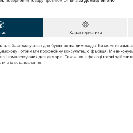
повернення товару протягом 14 днів
за домовленістю
пис
Характеристики
сталі. Застосовується для будівництва димоходів. Ви можете замови
имоходу і отримати професійну консультацію фахівця. Ми виконує
в і комплектуючих для димарів. Також наші фахівці готові здійснити
ти з їх встановлення.