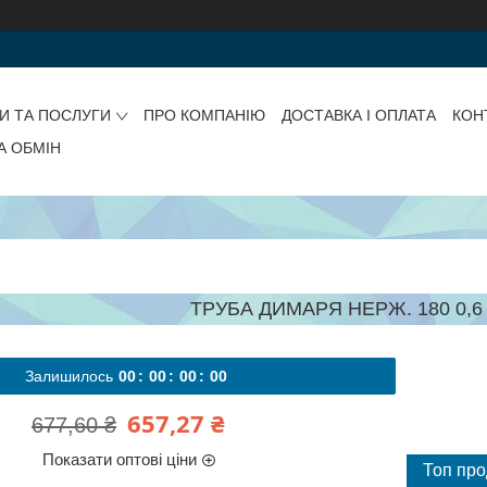
И ТА ПОСЛУГИ
ПРО КОМПАНІЮ
ДОСТАВКА І ОПЛАТА
КОН
А ОБМІН
ТРУБА ДИМАРЯ НЕРЖ. 180 0,6 
Залишилось
0
0
0
0
0
0
0
0
657,27 ₴
677,60 ₴
Показати оптові ціни
Топ пр