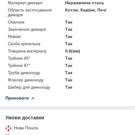
Матеріал димаря
Нержавіюча сталь
Область застосування
Котли, Каміни, Печі
димаря
Окапник
Так
Закінчення димаря
Так
Ревізія
Так
Скоба кріпильна
Так
Товщина матеріалу
0.6(мм)
Трійник 45°
Так
Трійник 87°
Так
Труба димоходу
Так
Флюгер димоходу
Так
Шибер для димоходу
Так
Приховати
Умови доставки
Нова Пошта