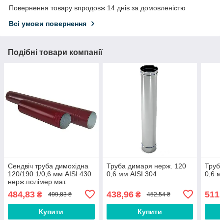
Повернення товару впродовж 14 днів за домовленістю
Всі умови повернення
Подібні товари компанії
Сендвіч труба димохідна
Труба димаря нерж. 120
Труб
120/190 1/0,6 мм AISI 430
0,6 мм AISI 304
0,6 
нерж.полімер мат.
484,83
438,96
511
₴
₴
499,83 ₴
452,54 ₴
Купити
Купити